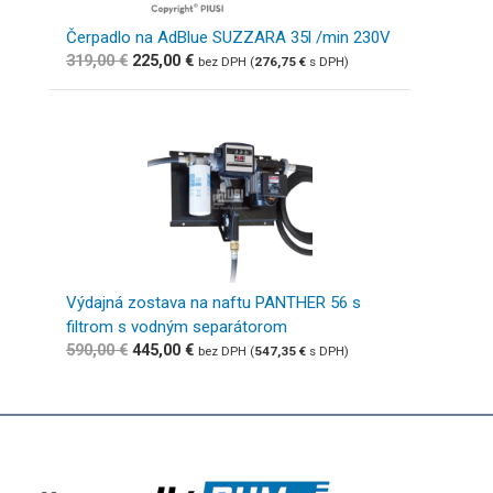
Čerpadlo na AdBlue SUZZARA 35l /min 230V
319,00
€
225,00
€
bez DPH (
276,75
€
s DPH)
Výdajná zostava na naftu PANTHER 56 s
filtrom s vodným separátorom
590,00
€
445,00
€
bez DPH (
547,35
€
s DPH)