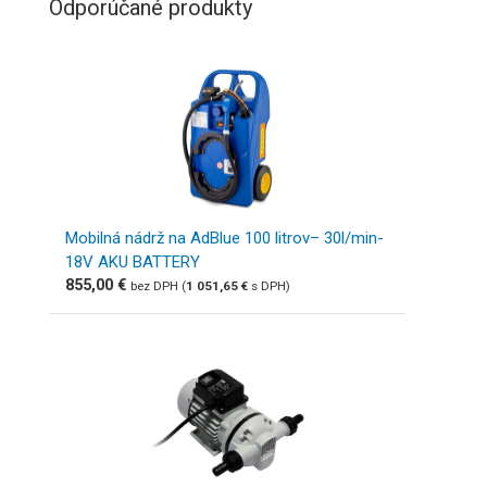
Odporúčané produkty
Mobilná nádrž na AdBlue 100 litrov– 30l/min-
18V AKU BATTERY
855,00
€
bez DPH (
1 051,65
€
s DPH)