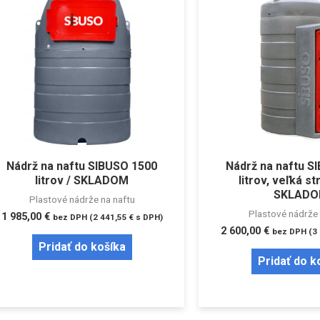
Nádrž na naftu SIBUSO 1500
Nádrž na naftu S
litrov / SKLADOM
litrov, veľká st
SKLAD
Plastové nádrže na naftu
Plastové nádrže 
1 985,00
€
bez DPH (
2 441,55
€
s DPH)
2 600,00
€
bez DPH (
3
Pridať do košíka
Pridať do k