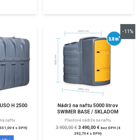
-11%
BUSO H 2500
Nádrž na naftu 5000 litrov
SWIMER BASE / SKLADOM
na naftu
Plastové nádrže na naftu
3 900,00
€
3 490,00
€
 551,00
€
s DPH)
bez DPH (
4
292,70
€
s DPH)