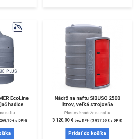
IMER EcoLine
Nádrž na naftu SIBUSO 2500
íjač hadice
litrov, veľká strojovňa
na naftu
Plastové nádrže na naftu
3 120,00
€
 268,10
€
s DPH)
bez DPH (
3 837,60
€
s DPH)
ošíka
Pridať do košíka