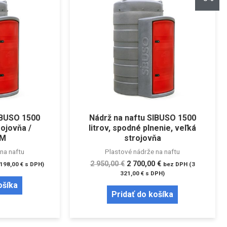
IBUSO 1500
Nádrž na naftu SIBUSO 1500
rojovňa /
litrov, spodné plnenie, veľká
OM
strojovňa
na naftu
Plastové nádrže na naftu
2 950,00
€
2 700,00
€
 198,00
€
s DPH)
bez DPH (
3
321,00
€
s DPH)
ošíka
Pridať do košíka