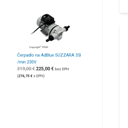
Čerpadlo na AdBlue SUZZARA 35l
/min 230V
319,00
€
225,00
€
bez DPH
(
276,75
€
s DPH)