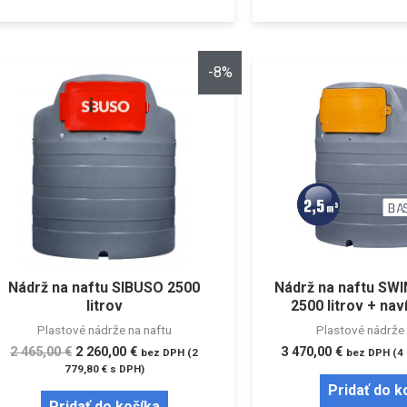
-8%
Nádrž na naftu SIBUSO 2500
Nádrž na naftu SW
litrov
2500 litrov + nav
Plastové nádrže na naftu
Plastové nádrže 
2 465,00
€
2 260,00
€
3 470,00
€
bez DPH (
2
bez DPH (
4
779,80
€
s DPH)
Pridať do k
Pridať do košíka