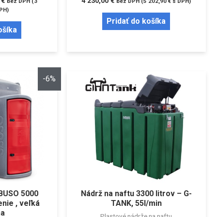
0
€
4 230,00
€
bez DPH (
3
bez DPH (
5 202,90
€
s DPH)
PH)
Pridať do košíka
ošíka
-6%
IBUSO 5000
Nádrž na naftu 3300 litrov – G-
enie , veľká
TANK, 55l/min
ňa
Plastové nádrže na naftu