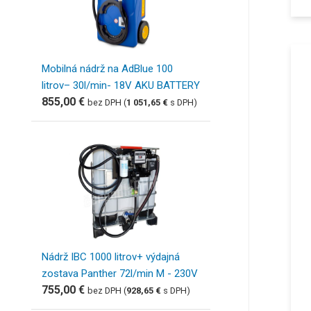
Mobilná nádrž na AdBlue 100
litrov– 30l/min- 18V AKU BATTERY
855,00
€
bez DPH (
1 051,65
€
s DPH)
Nádrž IBC 1000 litrov+ výdajná
zostava Panther 72l/min M - 230V
755,00
€
bez DPH (
928,65
€
s DPH)