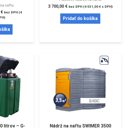
na naftu
3 700,00
€
bez DPH (
4 551,00
€
s DPH)
0
€
bez DPH (
4
PH)
Pridať do košíka
ošíka
 litrov – G-
Nádrž na naftu SWIMER 3500