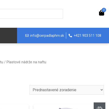
0
info@cerpadlaphm.sk
+421 903 511 108
tu
/ Plastové nádrže na naftu
-8%