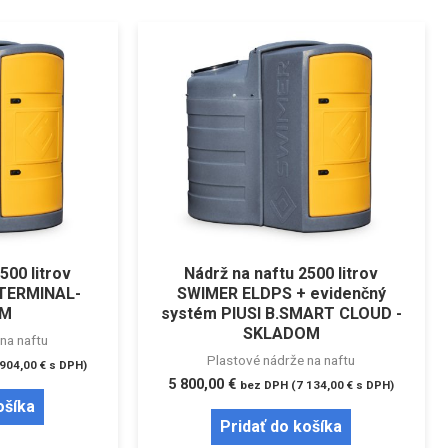
500 litrov
Nádrž na naftu 2500 litrov
 TERMINAL-
SWIMER ELDPS + evidenčný
OM
systém PIUSI B.SMART CLOUD -
SKLADOM
na naftu
Plastové nádrže na naftu
 904,00
€
s DPH)
5 800,00
€
bez DPH (
7 134,00
€
s DPH)
ošíka
Pridať do košíka