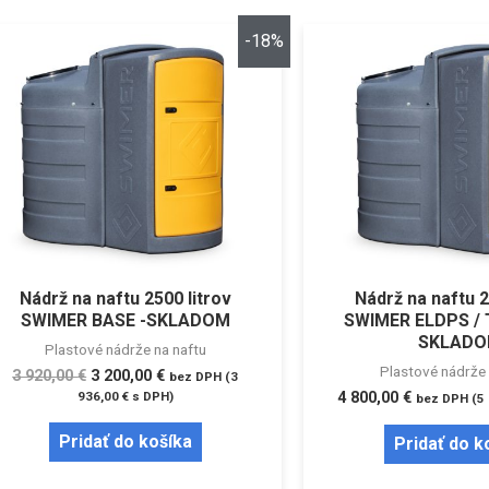
-18%
Nádrž na naftu 2500 litrov
Nádrž na naftu 2
SWIMER BASE -SKLADOM
SWIMER ELDPS /
SKLAD
Plastové nádrže na naftu
Plastové nádrže 
3 920,00
€
3 200,00
€
bez DPH (
3
936,00
€
s DPH)
4 800,00
€
bez DPH (
5
Pridať do košíka
Pridať do k