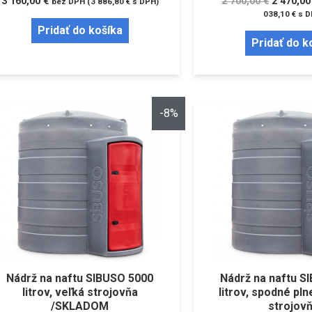
3 160,00
€
2 700,00
€
2 470,0
bez DPH (
3 886,80
€
s DPH)
038,10
€
s D
Pridať do košíka
Pridať do k
-8%
Nádrž na naftu SIBUSO 5000
Nádrž na naftu S
litrov, veľká strojovňa
litrov, spodné pln
/SKLADOM
strojov