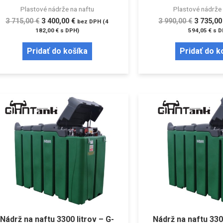
Plastové nádrže na naftu
Plastové nádrže 
3 715,00
€
3 400,00
€
3 990,00
€
3 735,0
bez DPH (
4
182,00
€
s DPH)
594,05
€
s D
Pridať do košíka
Pridať do k
Nádrž na naftu 3300 litrov – G-
Nádrž na naftu 3300