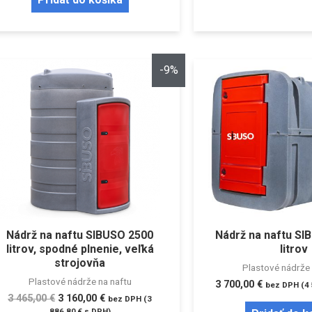
-9%
Nádrž na naftu SIBUSO 2500
Nádrž na naftu SI
litrov, spodné plnenie, veľká
litrov
strojovňa
Plastové nádrže 
Plastové nádrže na naftu
3 700,00
€
bez DPH (
4
3 465,00
€
3 160,00
€
bez DPH (
3
886,80
€
s DPH)