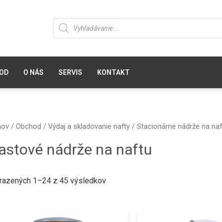
OD
O NÁS
SERVIS
KONTAKT
ov
/
Obchod
/
Výdaj a skladovanie nafty
/
Stacionárne nádrže na naf
astové nádrže na naftu
razených 1–24 z 45 výsledkov