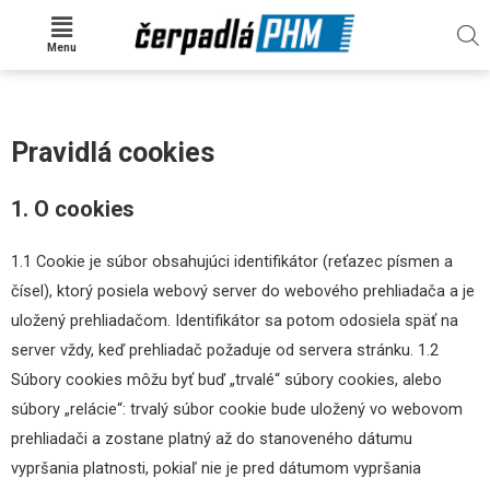
Menu
Pravidlá cookies
1. O cookies
1.1 Cookie je súbor obsahujúci identifikátor (reťazec písmen a
čísel), ktorý posiela webový server do webového prehliadača a je
uložený prehliadačom. Identifikátor sa potom odosiela späť na
server vždy, keď prehliadač požaduje od servera stránku. 1.2
Súbory cookies môžu byť buď „trvalé“ súbory cookies, alebo
súbory „relácie“: trvalý súbor cookie bude uložený vo webovom
prehliadači a zostane platný až do stanoveného dátumu
vypršania platnosti, pokiaľ nie je pred dátumom vypršania