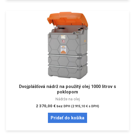
Dvojplášťová nádrž na použitý olej 1000 litrov s
poklopom
Nádrže na olej
2 370,00
€
bez DPH (
2 915,10
€
s DPH)
Pridať do košíka