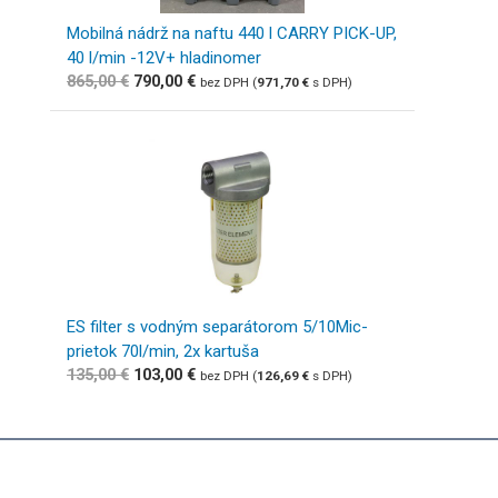
Mobilná nádrž na naftu 440 l CARRY PICK-UP,
40 l/min -12V+ hladinomer
865,00
€
790,00
€
bez DPH (
971,70
€
s DPH)
ES filter s vodným separátorom 5/10Mic-
prietok 70l/min, 2x kartuša
135,00
€
103,00
€
bez DPH (
126,69
€
s DPH)