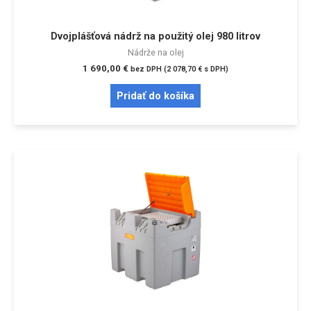
Dvojplášťová nádrž na použitý olej 980 litrov
Nádrže na olej
1 690,00
€
bez DPH (
2 078,70
€
s DPH)
Pridať do košíka