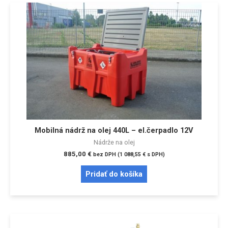
Mobilná nádrž na olej 440L – el.čerpadlo 12V
Nádrže na olej
885,00
€
bez DPH (
1 088,55
€
s DPH)
Pridať do košíka