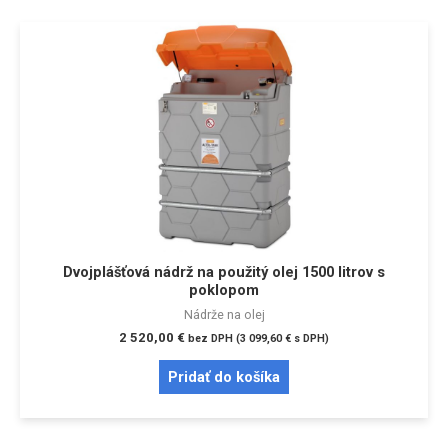
Dvojplášťová nádrž na použitý olej 1500 litrov s
poklopom
Nádrže na olej
2 520,00
€
bez DPH (
3 099,60
€
s DPH)
Pridať do košíka