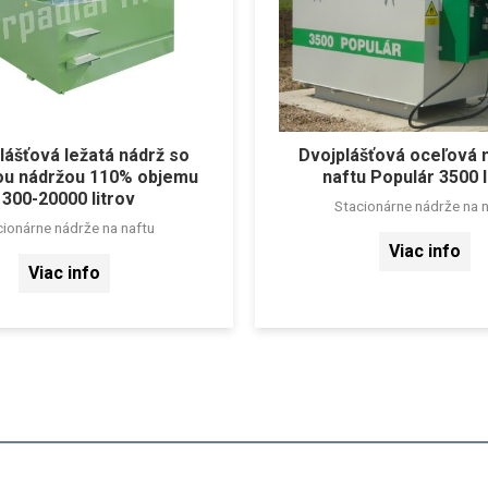
ášťová ležatá nádrž so
Dvojplášťová oceľová 
ou nádržou 110% objemu
naftu Populár 3500 l
1300-20000 litrov
Stacionárne nádrže na n
cionárne nádrže na naftu
Viac info
Viac info