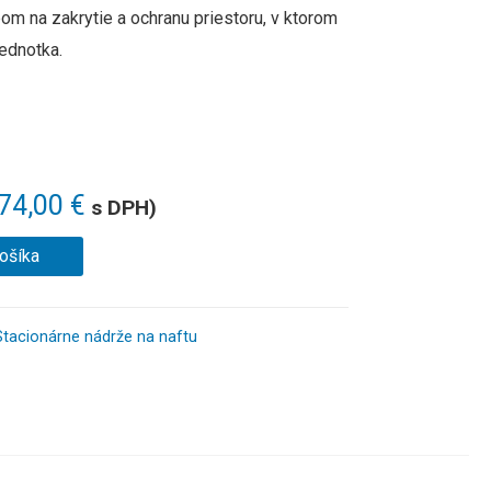
 na zakrytie a ochranu priestoru, v ktorom
ednotka.
674,00
€
s DPH)
košíka
Stacionárne nádrže na naftu