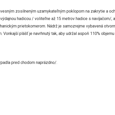
ávesným zosilneným uzamykateľným poklopom na zakrytie a ochr
ýdajnou hadicou / voliteľne až 15 metrov hadice s navíjačom/, 
hanickým prietokomerom. Nádrž je samozrejme vybavená otvorm
m.
Vonkajší plášť je navrhnutý tak, aby udržal aspoň 110% objemu 
čerpadla pred chodom naprázdno/.