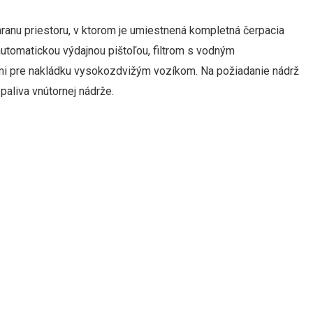
anu priestoru, v ktorom je umiestnená kompletná čerpacia
automatickou výdajnou pištoľou, filtrom s vodným
i pre nakládku vysokozdvižým vozíkom. Na požiadanie nádrž
paliva vnútornej nádrže.