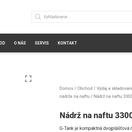
OD
O NÁS
SERVIS
KONTAKT
Domov
/
Obchod
/
Výdaj a skladovani
nádrže na naftu
/ Nádrž na naftu 3300
Nádrž na naftu 330
G-Tank je kompaktná dvojplášťová 