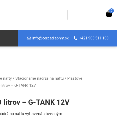
0
info@cerpadlaphm.sk
+421 903 511 108
e nafty
/
Stacionárne nádrže na naftu
/
Plastové
 litrov – G-TANK 12V
0 litrov – G-TANK 12V
nádrž na naftu vybavená závesným