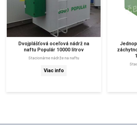
Dvojplášťová oceľová nádrž na
Jednopl
naftu Populár 10000 litrov
záchytn
Stacionárne nádrže na naftu
Sta
Viac info