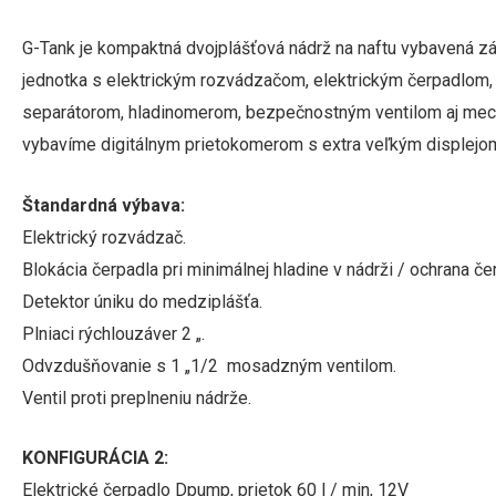
G-Tank je kompaktná dvojplášťová nádrž na naftu vybavená z
jednotka s elektrickým rozvádzačom, elektrickým čerpadlom, v
separátorom, hladinomerom, bezpečnostným ventilom aj mec
vybavíme digitálnym prietokomerom s extra veľkým displejo
Štandardná výbava:
Elektrický rozvádzač.
Blokácia čerpadla pri minimálnej hladine v nádrži / ochrana 
Detektor úniku do medziplášťa.
Plniaci rýchlouzáver 2 „.
Odvzdušňovanie s 1 „1/2 mosadzným ventilom.
Ventil proti preplneniu nádrže.
KONFIGURÁCIA 2:
Elektrické čerpadlo Dpump, prietok 60 l / min, 12V