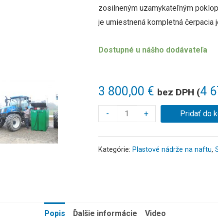
zosilneným uzamykateľným poklopom
je umiestnená kompletná čerpacia j
Dostupné u nášho dodávateľa
3 800,00
€
4 
bez DPH (
-
+
Pridať do 
Kategórie:
Plastové nádrže na naftu
,
Popis
Ďalšie informácie
Video