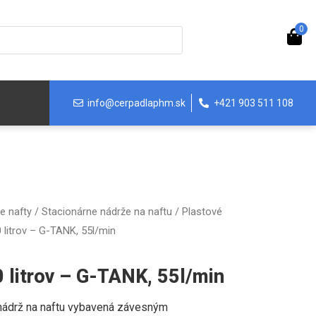
0
info@cerpadlaphm.sk
+421 903 511 108
e nafty
/
Stacionárne nádrže na naftu
/
Plastové
 litrov – G-TANK, 55l/min
 litrov – G-TANK, 55l/min
nádrž na naftu vybavená závesným