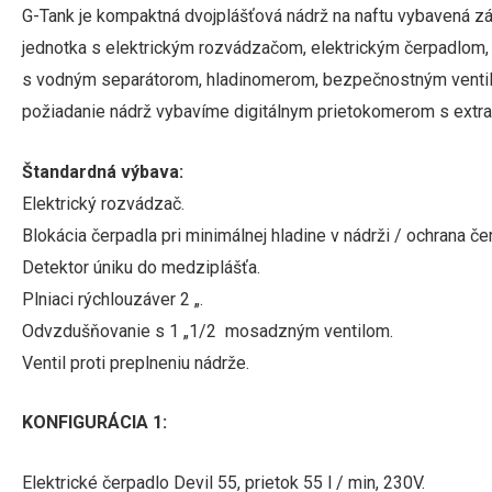
G-Tank je kompaktná dvojplášťová nádrž na naftu vybavená z
jednotka s elektrickým rozvádzačom, elektrickým čerpadlom, vý
s vodným separátorom, hladinomerom, bezpečnostným venti
požiadanie nádrž vybavíme digitálnym prietokomerom s extr
Štandardná výbava:
Elektrický rozvádzač.
Blokácia čerpadla pri minimálnej hladine v nádrži / ochrana 
Detektor úniku do medziplášťa.
Plniaci rýchlouzáver 2 „.
Odvzdušňovanie s 1 „1/2 mosadzným ventilom.
Ventil proti preplneniu nádrže.
KONFIGURÁCIA 1:
Elektrické čerpadlo Devil 55, prietok 55 l / min, 230V.