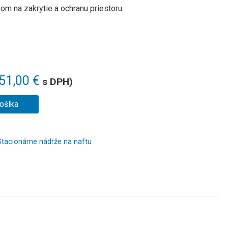
m na zakrytie a ochranu priestoru
.
551,00
€
s DPH)
košíka
Stacionárne nádrže na naftu