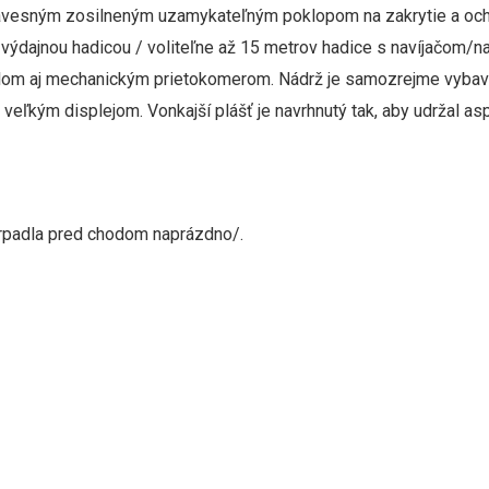
ávesným zosilneným uzamykateľným poklopom na zakrytie a ochr
dajnou hadicou / voliteľne až 15 metrov hadice s navíjačom/navíj
lom aj mechanickým prietokomerom. Nádrž je samozrejme vybav
a veľkým displejom.
Vonkajší plášť je navrhnutý tak, aby udržal a
čerpadla pred chodom naprázdno/.