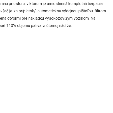
anu priestoru, v ktorom je umiestnená kompletná čerpacia
ač je za príplatok/, automatickou výdajnou pištoľou, filtrom
ená otvormi pre nakládku vysokozdvižým vozíkom. Na
spoň 110% objemu paliva vnútornej nádrže.