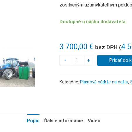
zosilneným uzamykateľným poklopo
Dostupné u nášho dodávateľa
3 700,00
€
4 
bez DPH (
-
+
Pridať do 
Kategórie:
Plastové nádrže na naftu
,
Popis
Ďalšie informácie
Video