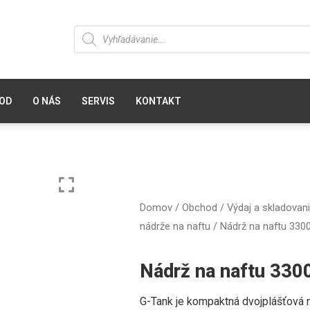
OD
O NÁS
SERVIS
KONTAKT
Domov
/
Obchod
/
Výdaj a skladovani
nádrže na naftu
/ Nádrž na naftu 3300
Nádrž na naftu 3300
G-Tank je kompaktná dvojplášťová 