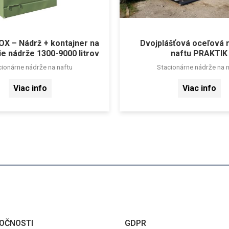
X – Nádrž + kontajner na
Dvojplášťová oceľová 
e nádrže 1300-9000 litrov
naftu PRAKTIK
cionárne nádrže na naftu
Stacionárne nádrže na n
Viac info
Viac info
OČNOSTI
GDPR