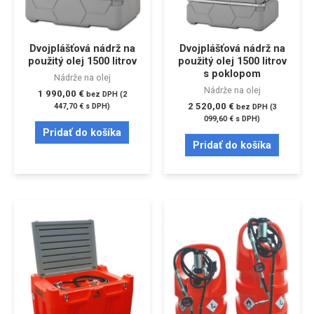
Dvojplášťová nádrž na
Dvojplášťová nádrž na
použitý olej 1500 litrov
použitý olej 1500 litrov
s poklopom
Nádrže na olej
Nádrže na olej
1 990,00
€
bez DPH (
2
2 520,00
€
447,70
€
s DPH)
bez DPH (
3
099,60
€
s DPH)
Pridať do košíka
Pridať do košíka