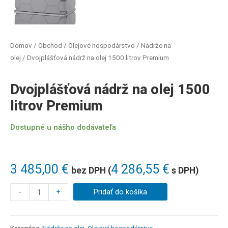
Domov
/
Obchod
/
Olejové hospodárstvo
/
Nádrže na
olej
/ Dvojplášťová nádrž na olej 1500 litrov Premium
Dvojplášťová nádrž na olej 1500
litrov Premium
Dostupné u nášho dodávateľa
3 485,00
€
4 286,55
€
bez DPH (
s DPH)
-
+
Pridať do košíka