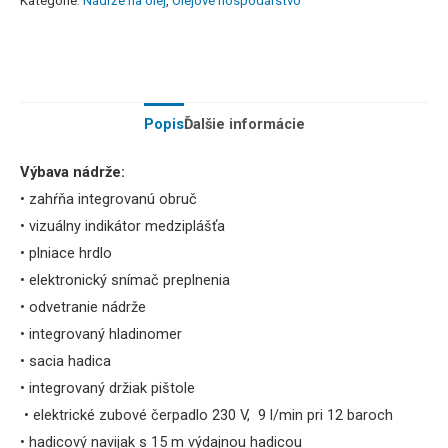
Kategórie:
Nádrže na olej
,
Olejové hospodárstvo
Popis
Ďalšie informácie
Výbava nádrže:
• zahŕňa integrovanú obruč
• vizuálny indikátor medziplášťa
• plniace hrdlo
• elektronický snímač preplnenia
• odvetranie nádrže
• integrovaný hladinomer
• sacia hadica
• integrovaný držiak pištole
• elektrické zubové čerpadlo 230 V, 9 l/min pri 12 baroch
•
hadicový navijak s 15 m výdajnou hadicou