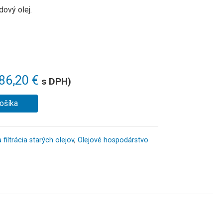
ový olej.
386,20
€
s DPH)
košíka
filtrácia starých olejov
,
Olejové hospodárstvo