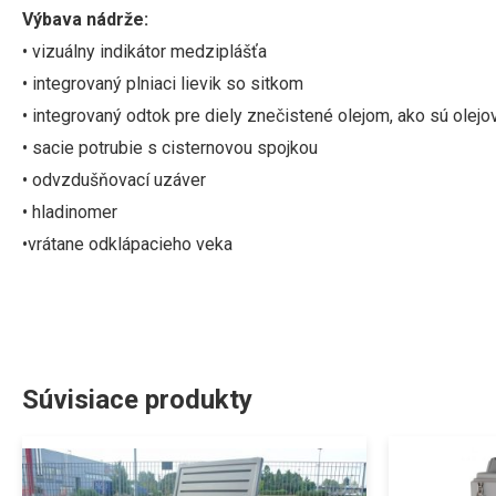
Výbava nádrže:
• vizuálny indikátor medziplášťa
•
integrovaný plniaci lievik so sitkom
•
integrovaný odtok pre diely znečistené olejom, ako sú olejové
• sacie potrubie s cisternovou spojkou
•
o
dvzdušňovací uzáver
• hladinomer
•
vrátane
odklápacieho veka
Súvisiace produkty