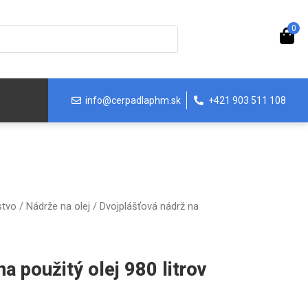
0
info@cerpadlaphm.sk
+421 903 511 108
stvo
/
Nádrže na olej
/ Dvojplášťová nádrž na
a použitý olej 980 litrov