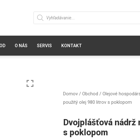
OD
O NÁS
SERVIS
KONTAKT
Domov
/
Obchod
/
Olejové hospodár
použitý olej 980 litrov s poklopom
Dvojplášťová nádrž n
s poklopom