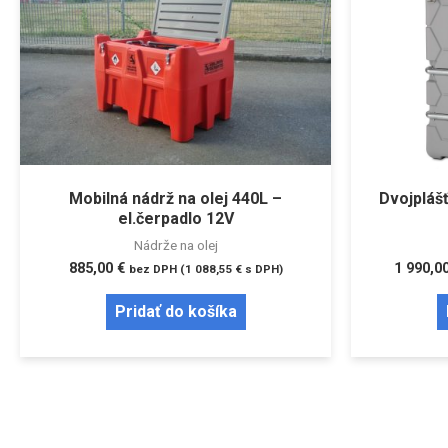
Mobilná nádrž na olej 440L –
Dvojplášť
el.čerpadlo 12V
Nádrže na olej
885,00
€
1 990,0
bez DPH (
1 088,55
€
s DPH)
Pridať do košíka