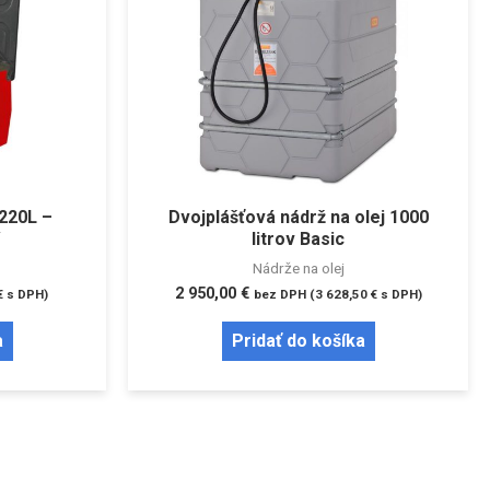
 220L –
Dvojplášťová nádrž na olej 1000
litrov Basic
Nádrže na olej
2 950,00
€
€
s DPH)
bez DPH (
3 628,50
€
s DPH)
a
Pridať do košíka