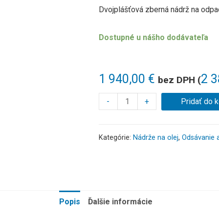
Dvojplášťová zberná nádrž na odpad
Dostupné u nášho dodávateľa
1 940,00
€
2 
bez DPH (
-
+
Pridať do 
Kategórie:
Nádrže na olej
,
Odsávanie a 
Popis
Ďalšie informácie