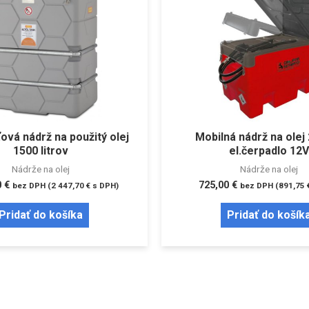
ová nádrž na použitý olej
Mobilná nádrž na olej
1500 litrov
el.čerpadlo 12V
Nádrže na olej
Nádrže na olej
0
€
725,00
€
bez DPH (
2 447,70
€
s DPH)
bez DPH (
891,75
Pridať do košíka
Pridať do košík