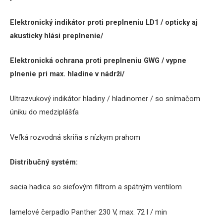
Elektronický indikátor
proti
preplneniu
LD1 / opticky aj
akusticky hlási preplnenie/
Elektronická ochrana proti preplneniu GWG / vypne
plnenie pri max. hladine v nádrži/
Ultrazvukový
indikátor
hladiny
/ hladinomer /
so snímačom
úniku do medziplášťa
V
eľká
rozvodná
skriňa s
nízkym
prahom
Distribučný
systém:
sacia
hadica
so
sieťovým
filtrom
a
spätným
ventilom
lamelové
čerpadlo
Panther
230 V
,
max
.
72
l /
min