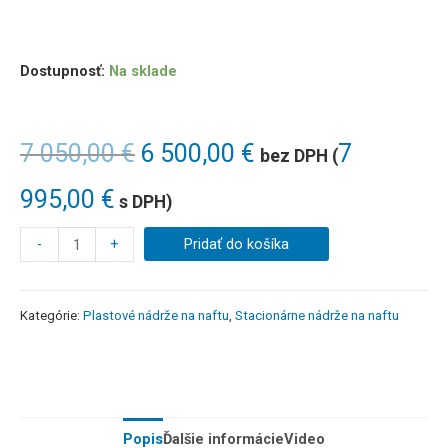
Dostupnosť:
Na sklade
7 050,00
€
6 500,00
€
7
bez DPH (
995,00
€
s DPH)
-
+
Pridať do košíka
Kategórie:
Plastové nádrže na naftu
,
Stacionárne nádrže na naftu
Popis
Ďalšie informácie
Video