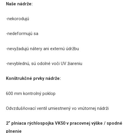
Naše
nádrže
:
-nekorodujú
-nedeformujú
sa
-nevyžadujú
nátery
ani
externú
údržbu
-nevyblednú
,
sú odolné
voči UV
žiareniu
Konštrukčné
prvky
nádrže
:
600
mm
kontrolný
poklop
Odvzdušňovací
ventil umiestnený
vo
vnútornej
nádrži
2
“
plniaca
rýchlospojka
VK50 v pracovnej výške / spodné
plnenie