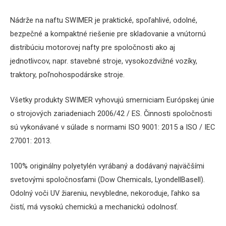
Nádrže
na
naftu
SWIMER
je
praktické
,
spoľahlivé
,
odolné
,
bezpečné
a
kompaktné
riešenie pre
skladovanie
a
vnútornú
distribúciu
motorovej
nafty
pre
spoločnosti
ako
aj
jednotlivcov
,
napr
.
s
tavebné stroje,
vysokozdvižné
vozíky
,
traktory
,
poľnohospodárske stroje
.
Všetky
produkty
SWIMER
vyhovujú
smerniciam
Európskej
únie
o strojových
zariadeniach
2006/42
/
ES
.
Činnosti
spoločnosti
sú vykonávané
v
súlade s normami
ISO
9001
:
2015
a
ISO
/
IEC
27001
:
2013
.
100
%
originálny
polyetylén
vyrábaný a
dodávaný
najväčšími
svetovými
spoločnosťami
(
Dow
Chemicals
,
LyondellBasell
)
.
Odolný voči
UV
žiareniu
,
nevybledne
,
nekoroduje
,
ľahko
sa
čistí
,
má vysokú
chemickú
a
mechanickú
odolnosť
.