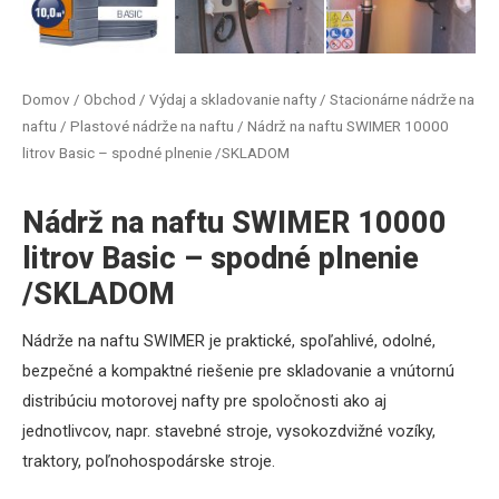
Domov
/
Obchod
/
Výdaj a skladovanie nafty
/
Stacionárne nádrže na
naftu
/
Plastové nádrže na naftu
/ Nádrž na naftu SWIMER 10000
litrov Basic – spodné plnenie /SKLADOM
Nádrž na naftu SWIMER 10000
litrov Basic – spodné plnenie
/SKLADOM
Nádrže
na
naftu
SWIMER
je
praktické
,
spoľahlivé
,
odolné
,
bezpečné
a
kompaktné
riešenie pre
skladovanie
a
vnútornú
distribúciu
motorovej
nafty
pre
spoločnosti
ako
aj
jednotlivcov
,
napr
.
s
tavebné stroje,
vysokozdvižné
vozíky
,
traktory
,
poľnohospodárske stroje
.