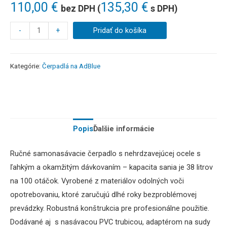
110,00
€
135,30
€
bez DPH (
s DPH)
-
+
Pridať do košíka
Kategórie:
Čerpadlá na AdBlue
Popis
Ďalšie informácie
Ručné samonasávacie čerpadlo s
nehrdzavejúcej ocele s
ľahkým a okamžitým dávkovaním – kapacita sania je 38 litrov
na 100 otáčok.
Vyrobené z materiálov odolných voči
opotrebovaniu, ktoré zaručujú dlhé roky bezproblémovej
prevádzky.
Robustná konštrukcia pre profesionálne použitie.
Dodávané aj s nasávacou PVC trubicou, adaptérom na sudy