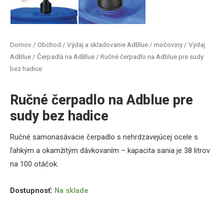
Domov
/
Obchod
/
Výdaj a skladovanie AdBlue / močoviny
/
Výdaj
AdBlue
/
Čerpadlá na AdBlue
/ Ručné čerpadlo na Adblue pre sudy
bez hadice
Ručné čerpadlo na Adblue pre
sudy bez hadice
Ručné samonasávacie čerpadlo s
nehrdzavejúcej ocele s
ľahkým a okamžitým dávkovaním – kapacita sania je 38 litrov
na 100 otáčok.
Dostupnosť:
Na sklade