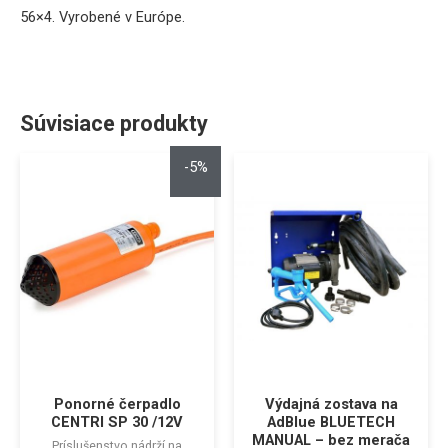
56×4
. Vyrobené v Európe.
Súvisiace produkty
-5%
Ponorné čerpadlo
Výdajná zostava na
CENTRI SP 30 /12V
AdBlue BLUETECH
MANUAL – bez merača
Príslušenstvo nádrží na