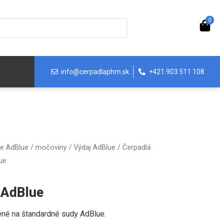
0
info@cerpadlaphm.sk
+421 903 511 108
ie AdBlue / močoviny
/
Výdaj AdBlue
/
Čerpadlá
ue
 AdBlue
čené na štandardné sudy AdBlue.