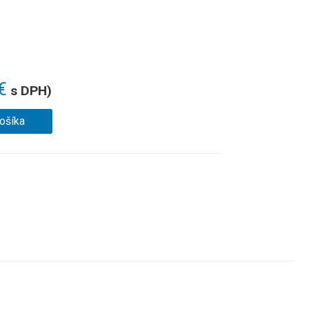
€
s DPH)
košíka