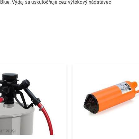
AdBlue. Výdaj sa uskutočňuje cez výtokový nádstavec
.