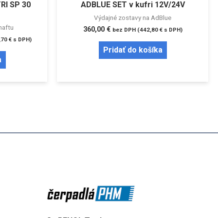
RI SP 30
ADBLUE SET v kufri 12V/24V
Výdajné zostavy na AdBlue
naftu
360,00
€
bez DPH (
442,80
€
s DPH)
,70
€
s DPH)
Pridať do košíka
a