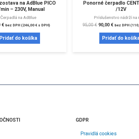
zostava na AdBlue PICO
Ponorné čerpadlo CENT
/min – 230V, Manual
/12V
Čerpadlá na AdBlue
Príslušenstvo nádrží na 
0
€
95,00
€
90,00
€
bez DPH (
246,00
€
s DPH)
bez DPH (
110
Pridať do košíka
Pridať do košík
OČNOSTI
GDPR
Pravidlá cookies