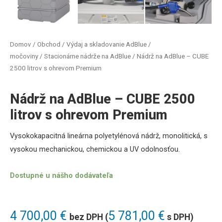
Domov
/
Obchod
/
Výdaj a skladovanie AdBlue /
močoviny
/
Stacionárne nádrže na AdBlue
/ Nádrž na AdBlue – CUBE
2500 litrov s ohrevom Premium
Nádrž na AdBlue – CUBE 2500
litrov s ohrevom Premium
Vysokokapacitná lineárna polyetylénová nádrž, monolitická, s
vysokou mechanickou, chemickou a UV odolnosťou.
Dostupné u nášho dodávateľa
4 700,00
€
5 781,00
€
bez DPH (
s DPH)