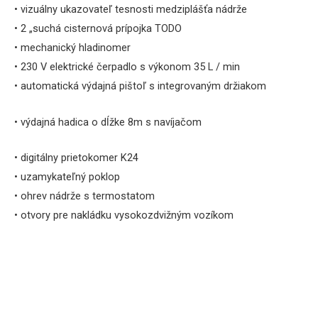
• vizuálny ukazovateľ tesnosti medziplášťa nádrže
• 2 „suchá cisternová prípojka TODO
• mechanický
hladinomer
• 230 V elektrické čerpadlo s výkonom 35 L / min
• automatická výdajná pištoľ s integrovaným držiakom
•
výdajná hadica o dĺžke 8m s navíjačom
• digitálny prietokomer K24
• uzamykateľný poklop
• ohrev nádrže s termostatom
• otvory pre nakládku vysokozdvižným vozíkom