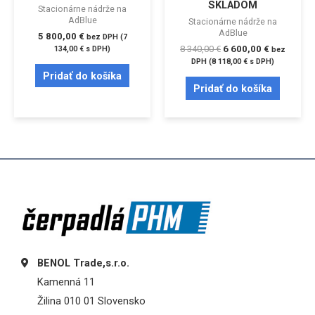
SKLADOM
Stacionárne nádrže na
AdBlue
Stacionárne nádrže na
AdBlue
5 800,00
€
bez DPH (
7
8 340,00
€
6 600,00
€
134,00
€
s DPH)
bez
DPH (
8 118,00
€
s DPH)
Pridať do košíka
Pridať do košíka
BENOL Trade,s.r.o.
Kamenná 11
Žilina 010 01 Slovensko