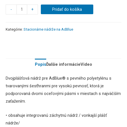
-
+
Pridať do košíka
Kategórie:
Stacionárne nádrže na AdBlue
Popis
Ďalšie informácie
Video
Dvojplášťová nádrž pre AdBlue® s pevného polyetylénu s
tvarovanými šesťhranmi pre vysokú pevnosť, ktorá je
podporovaná dvomi oceľovými pásmi v miestach s najväčším
zaťažením.
• obsahuje integrovanú záchytnú nádrž / vonkajší plášť
nádrže/