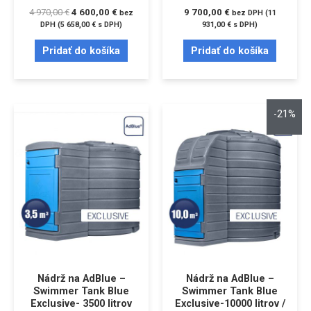
4 970,00
€
4 600,00
€
9 700,00
€
bez
bez DPH (
11
DPH (
5 658,00
€
s DPH)
931,00
€
s DPH)
Pridať do košíka
Pridať do košíka
-21%
Nádrž na AdBlue –
Nádrž na AdBlue –
Swimmer Tank Blue
Swimmer Tank Blue
Exclusive- 3500 litrov
Exclusive-10000 litrov /