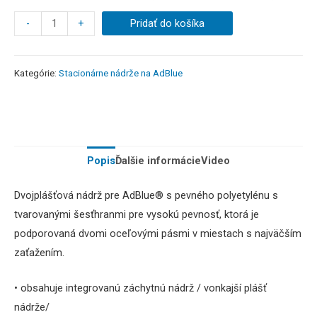
-
+
Pridať do košíka
Kategórie:
Stacionárne nádrže na AdBlue
Popis
Ďalšie informácie
Video
Dvojplášťová nádrž pre AdBlue® s pevného polyetylénu s
tvarovanými šesťhranmi pre vysokú pevnosť, ktorá je
podporovaná dvomi oceľovými pásmi v miestach s najväčším
zaťažením.
• obsahuje integrovanú záchytnú nádrž / vonkajší plášť
nádrže/