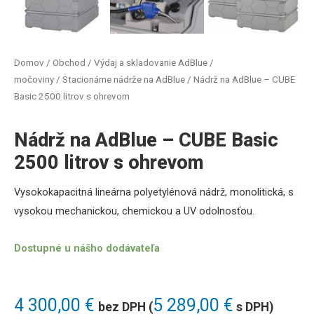
Domov
/
Obchod
/
Výdaj a skladovanie AdBlue /
močoviny
/
Stacionárne nádrže na AdBlue
/ Nádrž na AdBlue – CUBE
Basic 2500 litrov s ohrevom
Nádrž na AdBlue – CUBE Basic
2500 litrov s ohrevom
Vysokokapacitná lineárna polyetylénová nádrž, monolitická, s
vysokou mechanickou, chemickou a UV odolnosťou.
Dostupné u nášho dodávateľa
4 300,00
€
5 289,00
€
bez DPH (
s DPH)