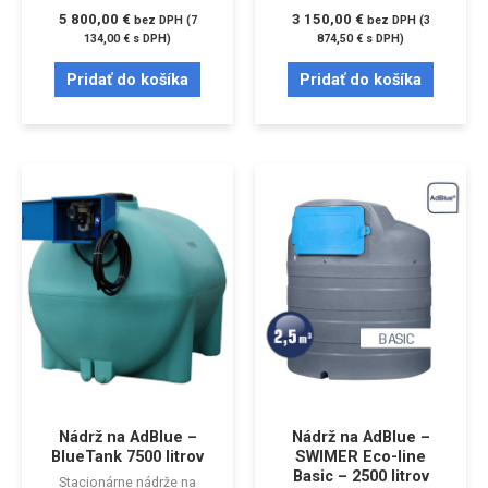
5 800,00
€
3 150,00
€
bez DPH (
7
bez DPH (
3
134,00
€
s DPH)
874,50
€
s DPH)
Pridať do košíka
Pridať do košíka
Nádrž na AdBlue –
Nádrž na AdBlue –
BlueTank 7500 litrov
SWIMER Eco-line
Basic – 2500 litrov
Stacionárne nádrže na