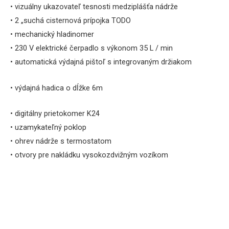
• vizuálny ukazovateľ tesnosti medziplášťa nádrže
• 2 „suchá cisternová prípojka TODO
• mechanický
hladinomer
• 230 V elektrické čerpadlo s výkonom 35 L / min
• automatická výdajná pištoľ s integrovaným držiakom
• výdajná hadica o dĺžke 6m
• digitálny prietokomer K24
• uzamykateľný poklop
• ohrev nádrže s termostatom
• otvory pre nakládku vysokozdvižným vozíkom