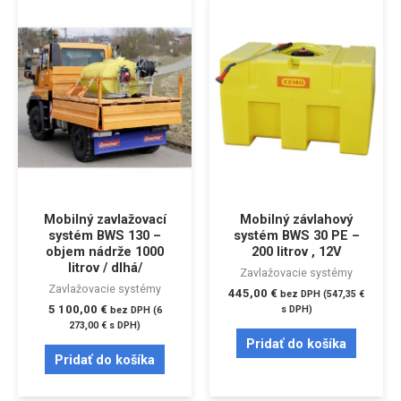
Mobilný zavlažovací
Mobilný závlahový
systém BWS 130 –
systém BWS 30 PE –
objem nádrže 1000
200 litrov , 12V
litrov / dlhá/
Zavlažovacie systémy
Zavlažovacie systémy
445,00
€
bez DPH (
547,35
€
5 100,00
€
s DPH)
bez DPH (
6
273,00
€
s DPH)
Pridať do košíka
Pridať do košíka