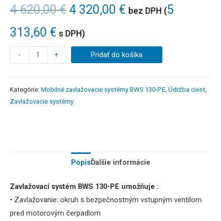
4 620,00
€
4 320,00
€
5
bez DPH (
313,60
€
s DPH)
-
+
Pridať do košíka
Kategórie:
Mobilné zavlažovacie systémy BWS 130-PE
,
Údržba ciest
,
Zavlažovacie systémy
Popis
Ďalšie informácie
Zavlažovací systém BWS 130-PE umožňuje :
• Zavlažovanie: okruh s bezpečnostným vstupným ventilom
pred motorovým čerpadlom