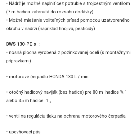
• Nádrž je možné naplniť cez potrubie s trojcestným ventilom
(7 m hadica zahrnutá do rozsahu dodávky)
• Možné miešanie voliteľných prísad pomocou uzatvoreného
okruhu v nádrži (napríklad hnojivá, pesticídy)
BWS 130-PE s :
• nosná plocha vyrobená z pozinkovanej oceli (s montážnymi
prípravkami)
• motorové čerpadlo HONDA 130 L / min
• otočný hadicový naviják (bez hadice) pre 80 m hadice ¾ “
alebo 35 m hadice 1 „
• ventil na reguláciu tlaku na ochranu motorového čerpadla
• upevňovací pás