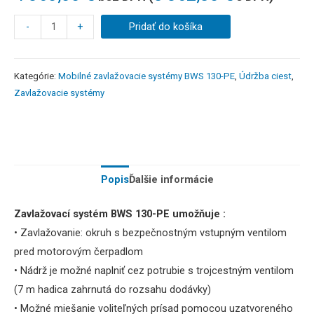
-
+
Pridať do košíka
Kategórie:
Mobilné zavlažovacie systémy BWS 130-PE
,
Údržba ciest
,
Zavlažovacie systémy
Popis
Ďalšie informácie
Zavlažovací systém BWS 130-PE umožňuje :
• Zavlažovanie: okruh s bezpečnostným vstupným ventilom
pred motorovým čerpadlom
• Nádrž je možné naplniť cez potrubie s trojcestným ventilom
(7 m hadica zahrnutá do rozsahu dodávky)
• Možné miešanie voliteľných prísad pomocou uzatvoreného