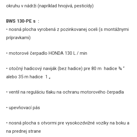
okruhu v nádrži (napríklad hnojivá, pesticídy)
BWS 130-PE s :
• nosná plocha vyrobená z pozinkovanej oceli (s montážnymi
prípravkami)
• motorové čerpadlo HONDA 130 L / min
• otočný hadicový naviják (bez hadice) pre 80 m hadice ¾ “
alebo 35 m hadice 1 „
• ventil na reguláciu tlaku na ochranu motorového čerpadla
• upevňovací pás
• nosná plocha s otvormi pre vysokozdvižné vozíky na boku a
na prednej strane