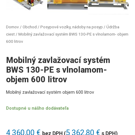
Domov
/
Obchod
/
Posypové vozíky, nádoby na posyp
/
Údržba
ciest
/ Mobilný zavlažovací systém BWS 130-PE s vlnolamom- objem
600 litrov
Mobilný zavlažovací systém
BWS 130-PE s vlnolamom-
objem 600 litrov
Mobilný zavlažovací systém objem 600 litrov
Dostupné u nášho dodávateľa
4 360,00
€
5 362,80
€
bez DPH (
s DPH)