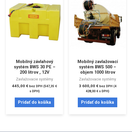
Mobilný závlahový
Mobilný zavlažovací
systém BWS 30 PE –
systém BWS 500 –
200 litrov , 12V
objem 1000 litrov
Zavlažovacie systémy
Zavlažovacie systémy
445,00
€
3 600,00
€
bez DPH (
547,35
€
bez DPH (
4
s DPH)
428,00
€
s DPH)
Pridať do košíka
Pridať do košíka