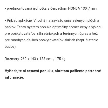
• predmontovaná jednotka s čerpadlom HONDA 130l / min
• Príklad aplikácie:
Vhodné na zavlažovanie zelených plôch a
parkov.
Tento systém ponúka optimálny pomer ceny a výkonu
pre poskytovateľov záhradníckych a terénnych úprav a tiež
pre mnohých ďalších poskytovateľov služieb (napr. čistenie
budov).
Rozmery: 260 x 143 x 138 cm , 175 kg
Vyžiadajte si cenovú ponuku, obratom pošleme potrebné
informácie.