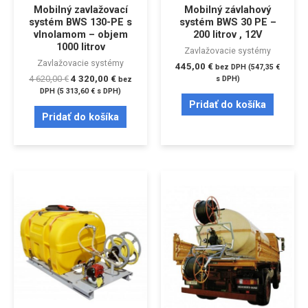
Mobilný zavlažovací
Mobilný závlahový
systém BWS 130-PE s
systém BWS 30 PE –
vlnolamom – objem
200 litrov , 12V
1000 litrov
Zavlažovacie systémy
Zavlažovacie systémy
445,00
€
bez DPH (
547,35
€
4 620,00
€
4 320,00
€
s DPH)
bez
DPH (
5 313,60
€
s DPH)
Pridať do košíka
Pridať do košíka