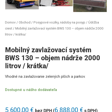
Domov
/
Obchod
/
Posypové vozíky, nádoby na posyp
/
Údržba
ciest
/ Mobilný zavlažovací systém BWS 130 – objem nádrže 2000
litrov / krátka/
Mobilný zavlažovací systém
BWS 130 – objem nádrže 2000
litrov / krátka/
Vhodné na zavlažovanie zelených plôch a parkov.
Dostupné u nášho dodávateľa
5 600,00
€
6 888,00
€
bez DPH (
s DPH)