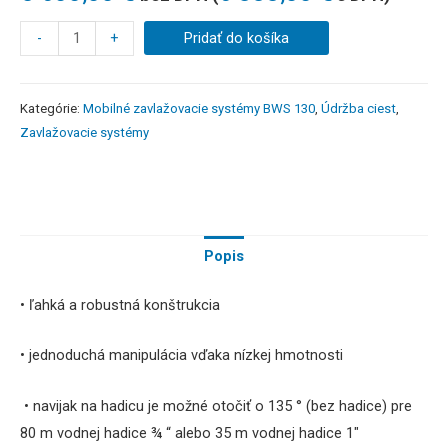
-
+
Pridať do košíka
Kategórie:
Mobilné zavlažovacie systémy BWS 130
,
Údržba ciest
,
Zavlažovacie systémy
Popis
• ľahká a robustná konštrukcia
• jednoduchá manipulácia vďaka nízkej hmotnosti
• navijak na hadicu je možné otočiť o 135 ° (bez hadice) pre
80 m vodnej hadice ¾ “ alebo 35 m vodnej hadice 1″