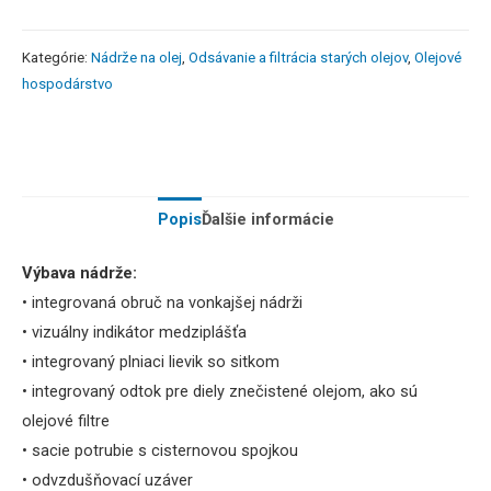
Kategórie:
Nádrže na olej
,
Odsávanie a filtrácia starých olejov
,
Olejové
hospodárstvo
Popis
Ďalšie informácie
Výbava nádrže:
• integrovaná obruč na vonkajšej nádrži
• vizuálny indikátor medziplášťa
• integrovaný plniaci lievik so sitkom
• integrovaný odtok pre diely znečistené olejom, ako sú
olejové filtre
• sacie potrubie s cisternovou spojkou
• odvzdušňovací uzáver