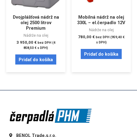
Dvojplášťová nádrž na
Mobilná nádrž na olej
olej 2500 litrov
330L – el.čerpadlo 12V
Premium
Nádrže na olej
Nádrže na olej
780,00
€
bez DPH (
959,40
€
3 950,00
€
s DPH)
bez DPH (
4
858,50
€
s DPH)
Pridať do košíka
Pridať do košíka
BENOL Trade,s.r.o.