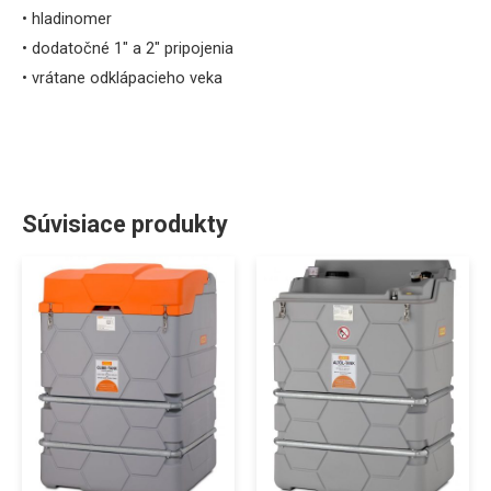
• hladinomer
• dodatočné 1″ a 2″ pripojenia
•
vrátane odklápacieho veka
Súvisiace produkty