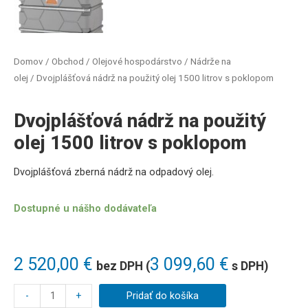
Domov
/
Obchod
/
Olejové hospodárstvo
/
Nádrže na
olej
/ Dvojplášťová nádrž na použitý olej 1500 litrov s poklopom
Dvojplášťová nádrž na použitý
olej 1500 litrov s poklopom
Dvojplášťová zberná nádrž na odpadový olej.
Dostupné u nášho dodávateľa
2 520,00
€
3 099,60
€
bez DPH (
s DPH)
-
+
Pridať do košíka