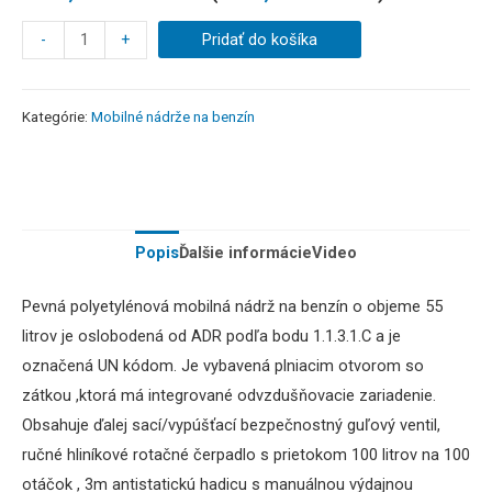
-
+
Pridať do košíka
Kategórie:
Mobilné nádrže na benzín
Popis
Ďalšie informácie
Video
Pevná polyetylénová mobilná nádrž na benzín o objeme 55
litrov je oslobodená od ADR podľa bodu 1.1.3.1.C a je
označená UN kódom. Je vybavená plniacim otvorom so
zátkou ,ktorá má integrované odvzdušňovacie zariadenie.
Obsahuje ďalej sací/vypúšťací bezpečnostný guľový ventil,
ručné hliníkové rotačné čerpadlo s prietokom 100 litrov na 100
otáčok , 3m antistatickú hadicu s manuálnou výdajnou