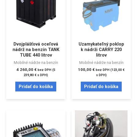
Dvojplášťová oceľová
Uzamykateľný poklop
nádrž na benzín TANK
k nádrži CARRY 220
TUBE 440 litrov
litrov
Mobilné nádrže na benzín
Mobilné nádrže na benzín
4 260,00
€
100,00
€
bez DPH (
5
bez DPH (
123,00
€
239,80
€
s DPH)
s DPH)
Pridať do košíka
Pridať do košíka