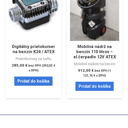
Digitálny prietokomer
Mobilná nádrž na
na benzín K24 / ATEX
benzín 110 litrov –
el.čerpadlo 12V ATEX
Prietokomery na naftu
Mobilné nádrže na benzín
285,00
€
bez DPH (
350,55
€
912,00
€
s DPH)
bez DPH (
1
121,76
€
s DPH)
Pridať do košíka
Pridať do košíka