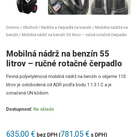
Domov
/
Obchod
/
Nádrže a čerpadlá na benzín
/
Mobilné nádrže na
benzín
/ Mobilná nádrž na benzín 55 litrov – ručné rotačné čerpadlo
Mobilná nádrž na benzín 55
litrov – ručné rotačné čerpadlo
Pevná polyetylénová mobilná nádrž na benzín o objeme 110
litrov je oslobodená od ADR podľa bodu 1.1.3.1.C a je
označená UN kódom.
Dostupnosť:
Na sklade
635,00
€
781,05
€
bez DPH (
s DPH)