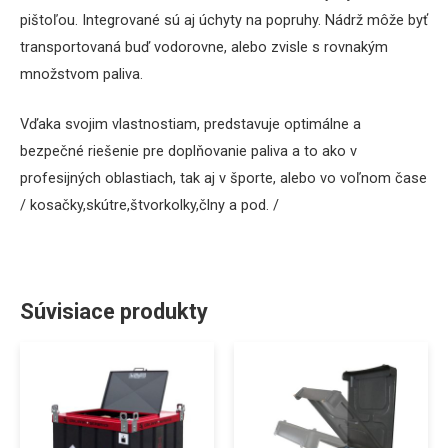
pištoľou. Integrované sú aj úchyty na popruhy. Nádrž
môže byť
transportovaná
buď
vodorovne,
alebo
zvisle
s rovnakým
množstvom
paliva
.
Vďaka svojim
vlastnostiam
,
predstavuje
optimálne
a
bezpečné
riešenie
pre
doplňovanie
paliva
a
to ako v
profesijných
oblastiach
, tak aj
v športe
,
alebo
vo
voľnom čase
/ kosačky,skútre,štvorkolky,člny a pod. /
Súvisiace produkty