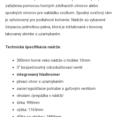
zaťaženia pomocou horných zdvíhacích otvorov alebo
spodných otvorov pre nakládku vozíkom. Spodný oceľový rám
je vyhotovený pre podlahové kotvenie. Nádrže sú vybavené
čerpacou jednotkou paliva, ktorá je inštalovaná v kovovej
lakovanej skrinke s uzamykaním.
Technická špecifikácia nádrže:
300mm horné veko nádrže o hrúbke 10mm
3“ bezpečnostný odvzdušňovací ventil
integrovaný hladinomer
plniaci otvor s uzamykaním
sacie/vypúšťacie potrubie s guľovým ventilom
vlnolam /prepážka v nádrži/
šírka: 990mm
výška: 1165mm
dĺžka so skriňou: 1895mm