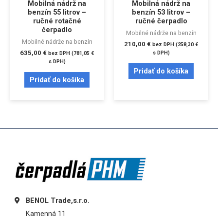
Mobilná nádrž na
Mobilná nádrž na
benzín 55 litrov –
benzín 53 litrov –
ručné rotačné
ručné čerpadlo
čerpadlo
Mobilné nádrže na benzín
Mobilné nádrže na benzín
210,00
€
bez DPH (
258,30
€
635,00
€
s DPH)
bez DPH (
781,05
€
s DPH)
Pridať do košíka
Pridať do košíka
BENOL Trade,s.r.o.
Kamenná 11