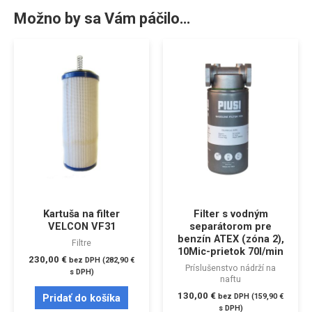
Možno by sa Vám páčilo…
Kartuša na filter
Filter s vodným
VELCON VF31
separátorom pre
benzín ATEX (zóna 2),
Filtre
10Mic-prietok 70l/min
230,00
€
bez DPH (
282,90
€
Príslušenstvo nádrží na
s DPH)
naftu
130,00
€
bez DPH (
159,90
€
Pridať do košíka
s DPH)