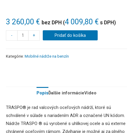
3 260,00
€
4 009,80
€
bez DPH (
s DPH)
-
+
Pridať do košíka
Kategórie:
Mobilné nádrže na benzín
Popis
Ďalšie informácie
Video
TRASPO® je rad valcových oceľových nádrží, ktoré sú
schválené v súlade s nariadením ADR a označené UN kódom.
Nádrže TRASPO ® sú vyrobené s uhlíkovej ocele a sú externe
chránené oceľovým rámom. Zdvíhanie je možné aj za plného