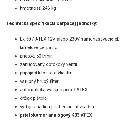
hmotnosť: 246 kg
Technická špecifikácia čerpacej jednotky:
Ex 50 / ATEX 12V, alebo 230V samonasávacie el.
lamelové čerpadlo
prietok: 50 l/min
zabudovaný obtokový ventil
pripájací kábel o dĺžke 4m
vstupný hrubý filter
automatická výdajná pištoľ ATEX
držiak pištole
výdajná hadica pre benzín , dĺžka 5 m
prietokomer analógový K33 ATEX