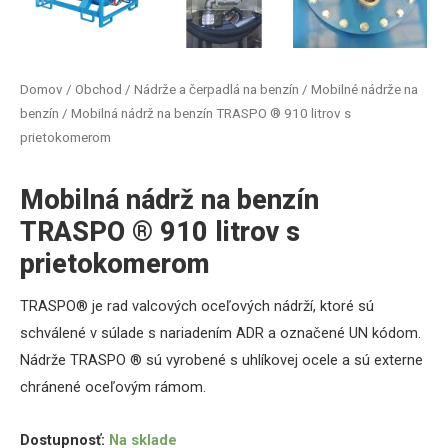
Domov
/
Obchod
/
Nádrže a čerpadlá na benzín
/
Mobilné nádrže na
benzín
/ Mobilná nádrž na benzín TRASPO ® 910 litrov s
prietokomerom
Mobilná nádrž na benzín
TRASPO ® 910 litrov s
prietokomerom
TRASPO® je rad valcových oceľových nádrží, ktoré sú
schválené v súlade s nariadením ADR a označené UN kódom.
Nádrže TRASPO ® sú vyrobené s uhlíkovej ocele a sú externe
chránené oceľovým rámom.
Dostupnosť:
Na sklade