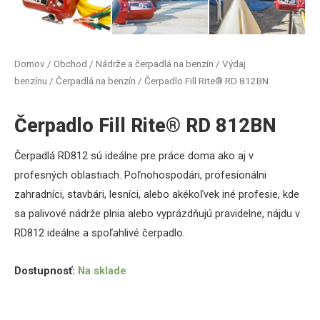
Domov
/
Obchod
/
Nádrže a čerpadlá na benzín
/
Výdaj
benzínu
/
Čerpadlá na benzín
/ Čerpadlo Fill Rite® RD 812BN
Čerpadlo Fill Rite® RD 812BN
Čerpadlá RD812 sú ideálne pre práce doma ako aj v
profesných oblastiach. Poľnohospodári, profesionálni
zahradníci, stavbári, lesníci, alebo akékoľvek iné profesie, kde
sa palivové nádrže plnia alebo vyprázdňujú pravidelne, nájdu v
RD812 ideálne a spoľahlivé čerpadlo.
Dostupnosť:
Na sklade