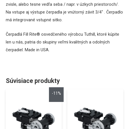
zvisle, alebo tesne vedľa seba / napr. v úzkych priestoroch/.
Na vstupe aj výstupe čerpadla je vnútorný závit 3/4″ .
Čerpadlo
má integrované vstupné sitko.
Čerpadlá Fill Rite
® osvedčeného výrobcu Tuthill,
ktoré kúpite
len u nás, patria do skupiny veľmi kvalitných a odolných
čerpadiel. Made in USA.
Súvisiace produkty
-11%