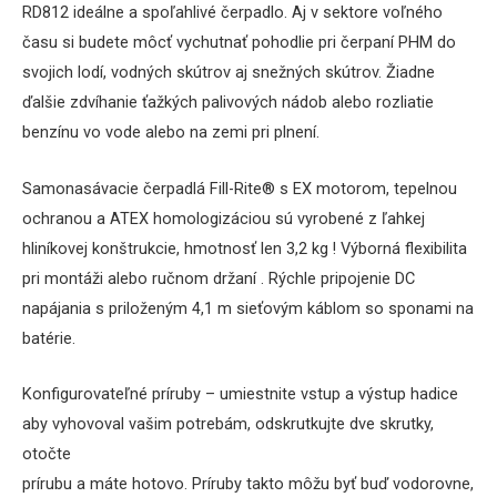
RD812 ideálne a spoľahlivé čerpadlo. Aj v sektore voľného
času si budete môcť vychutnať pohodlie pri čerpaní PHM do
svojich lodí, vodných skútrov aj snežných skútrov. Žiadne
ďalšie zdvíhanie ťažkých palivových nádob alebo rozliatie
benzínu vo vode alebo na zemi pri plnení.
Samonasávacie čerpadlá Fill-Rite® s EX motorom, tepelnou
ochranou a ATEX homologizáciou sú vyrobené z ľahkej
hliníkovej konštrukcie, hmotnosť len 3,2 kg !
Výborná flexibilita
pri montáži alebo ručnom držaní . Rýchle pripojenie DC
napájania s priloženým
4,1 m sieťovým káblom so sponami na
batérie.
Konfigurovateľné príruby – umiestnite vstup a výstup hadice
aby vyhovoval vašim potrebám, odskrutkujte dve skrutky,
otočte
prírubu a máte hotovo.
Príruby takto môžu byť buď vodorovne,