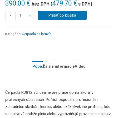
390,00
€
479,70
€
bez DPH (
s DPH)
-
+
Pridať do košíka
Kategórie:
Čerpadlá na benzín
Popis
Ďalšie informácie
Video
Čerpadlá RD812 sú ideálne pre práce doma ako aj v
profesných oblastiach. Poľnohospodári, profesionálni
zahradníci, stavbári, lesníci, alebo akékoľvek iné profesie, kde
sa palivové nádrže plnia alebo vyprázdňujú pravidelne, nájdu v