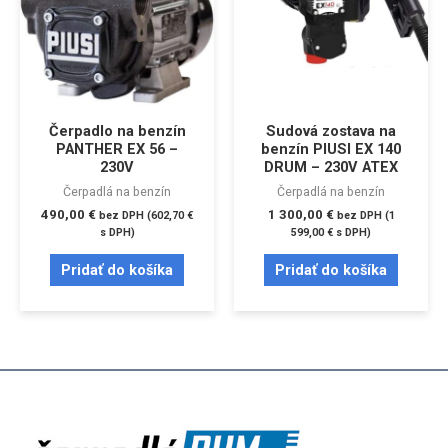
Čerpadlo na benzín
Sudová zostava na
PANTHER EX 56 –
benzín PIUSI EX 140
230V
DRUM – 230V ATEX
Čerpadlá na benzín
Čerpadlá na benzín
490,00
€
1 300,00
€
bez DPH (
602,70
€
bez DPH (
1
s DPH)
599,00
€
s DPH)
Pridať do košíka
Pridať do košíka