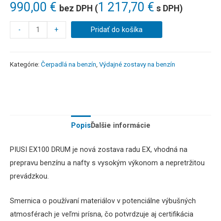
990,00
€
1 217,70
€
bez DPH (
s DPH)
-
+
Pridať do košíka
Kategórie:
Čerpadlá na benzín
,
Výdajné zostavy na benzín
Popis
Ďalšie informácie
PIUSI EX100 DRUM je nová zostava radu EX, vhodná na
prepravu benzínu a nafty s vysokým výkonom a nepretržitou
prevádzkou.
Smernica o používaní materiálov v potenciálne výbušných
atmosférach je veľmi prísna, čo potvrdzuje aj certifikácia