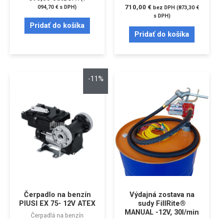
710,00
€
094,70
€
s DPH)
bez DPH (
873,30
€
s DPH)
Pridať do košíka
Pridať do košíka
-11%
Čerpadlo na benzín
Výdajná zostava na
PIUSI EX 75- 12V ATEX
sudy FillRite®
MANUAL -12V, 30l/min
Čerpadlá na benzín