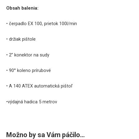
Obsah balenia:
• čerpadlo EX 100, prietok 100l/min
• držiak pištole
• 2” konektor na sudy
• 90° koleno prírubové
• A 140 ATEX automatická pištoľ
•výdajná hadica 5 metrov
Možno by sa Vám páčilo…