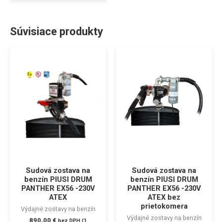
Súvisiace produkty
Sudová zostava na
Sudová zostava na
benzín PIUSI DRUM
benzín PIUSI DRUM
PANTHER EX56 -230V
PANTHER EX56 -230V
ATEX
ATEX bez
prietokomera
Výdajné zostavy na benzín
Výdajné zostavy na benzín
890,00
€
bez DPH (
1