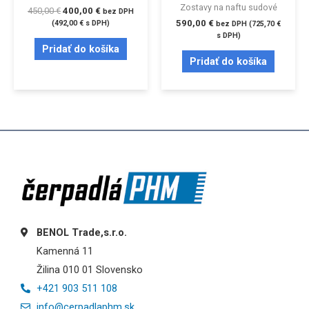
Zostavy na naftu sudové
450,00
€
400,00
€
bez DPH
590,00
€
(
492,00
€
s DPH)
bez DPH (
725,70
€
s DPH)
Pridať do košíka
Pridať do košíka
BENOL Trade,s.r.o.
Kamenná 11
Žilina 010 01 Slovensko
+421 903 511 108
info@cerpadlaphm.sk