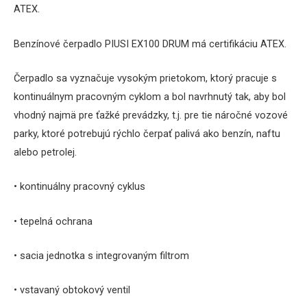
ATEX.
Benzínové čerpadlo PIUSI EX100 DRUM má certifikáciu ATEX.
Čerpadlo sa vyznačuje vysokým prietokom, ktorý pracuje s
kontinuálnym pracovným cyklom a bol navrhnutý tak, aby bol
vhodný najmä pre ťažké prevádzky, t.j. pre tie náročné vozové
parky, ktoré potrebujú rýchlo čerpať palivá ako benzín, naftu
alebo petrolej.
• kontinuálny pracovný cyklus
• tepelná ochrana
• sacia jednotka s integrovaným filtrom
• vstavaný obtokový ventil