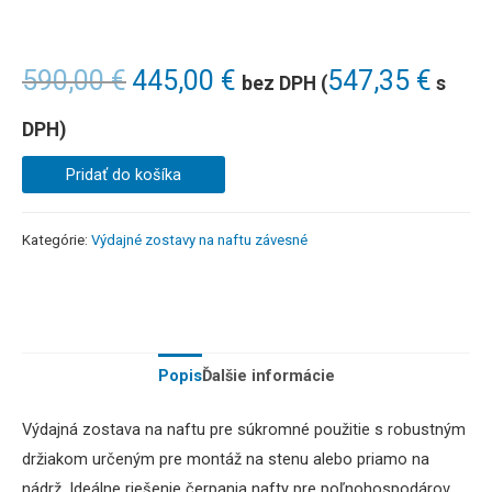
590,00
€
445,00
€
547,35
€
bez DPH (
s
DPH)
Pridať do košíka
Kategórie:
Výdajné zostavy na naftu závesné
Popis
Ďalšie informácie
Výdajná zostava na naftu pre súkromné použitie s robustným
držiakom určeným pre montáž na stenu alebo priamo na
nádrž. Ideálne riešenie čerpania nafty pre poľnohospodárov,