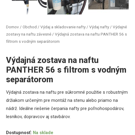
Domov
/
Obchod
/
Výdaj a skladovanie nafty
/
Výdaj nafty
/
Výdajné
zostavy na naftu závesné
/ Výdajná zostava na naftu PANTHER 56 s
filtrom s vodným separátorom
Výdajná zostava na naftu
PANTHER 56 s filtrom s vodným
separátorom
Výdajná zostava na naftu pre súkromné použitie s robustným
držiakom určeným pre montáž na stenu alebo priamo na
nádrž. Ideálne riešenie čerpania nafty pre poľnohospodárov,
lesníkov, dopravcov aj stavbárov.
Dostupnosť:
Na sklade