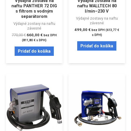
Výdajná zostava na
Výdajná zostava na
naftu PANTHER 72 DIG
naftu WALLTECH 80
s filtrom s vodným
l/min–230 V
separátorom
Výdajné zostavy na naftu
závesné
Výdajné zostavy na naftu
závesné
499,00
€
bez DPH (
613,77
€
770,00
€
660,00
€
s DPH)
bez DPH
(
811,80
€
s DPH)
Pridať do košíka
Pridať do košíka