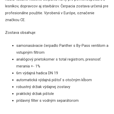
lesníkov, dopravcov aj stavbárov. Čerpacia zostava určená pre
profesionálne použitie. Vyrobená v Európe, označenie
značkou CE.
Zostava obsahuje:
samonasávacie čerpadlo Panther s By-Pass ventilom a
vstupným filtrom
analógový prietokomer s total registrom, presnosť
merania +- 1%
6m výdajná hadica DN 19
automatická výdajná pištoľ s otočným kĺbom
robustný držiak výdajnej zostavy
praktický držiak pištole
prídavný filter s vodným separátorom