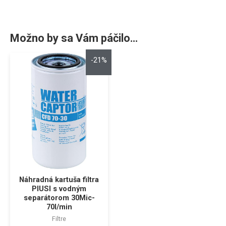
Možno by sa Vám páčilo…
-21%
Náhradná kartuša filtra
PIUSI s vodným
separátorom 30Mic-
70l/min
Filtre