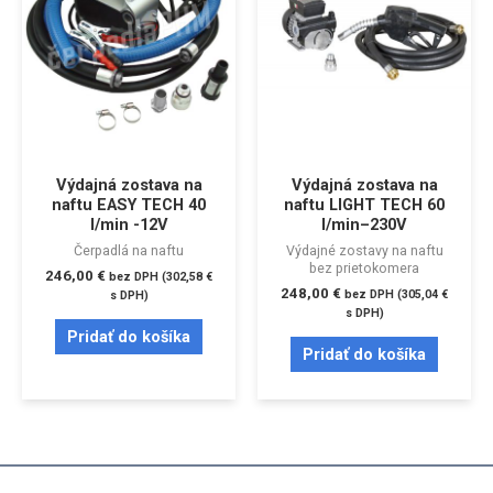
Výdajná zostava na
Výdajná zostava na
naftu EASY TECH 40
naftu LIGHT TECH 60
l/min -12V
l/min–230V
Čerpadlá na naftu
Výdajné zostavy na naftu
bez prietokomera
246,00
€
bez DPH (
302,58
€
248,00
€
bez DPH (
305,04
€
s DPH)
s DPH)
Pridať do košíka
Pridať do košíka