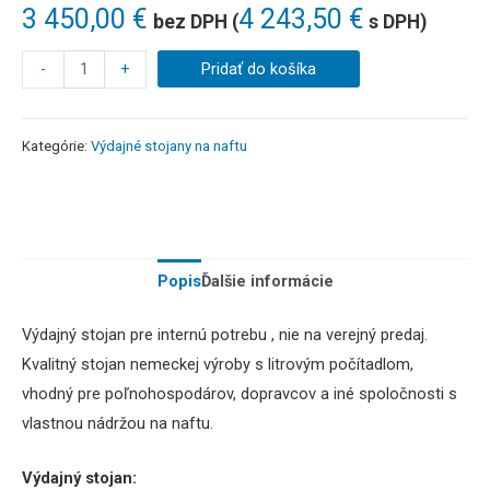
3 450,00
€
4 243,50
€
bez DPH (
s DPH)
-
+
Pridať do košíka
Kategórie:
Výdajné stojany na naftu
Popis
Ďalšie informácie
Výdajný stojan pre internú potrebu , nie na verejný predaj.
Kvalitný stojan nemeckej výroby s litrovým počítadlom,
vhodný pre poľnohospodárov, dopravcov a iné spoločnosti s
vlastnou nádržou na naftu.
Výdajný stojan: