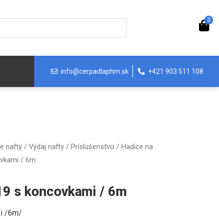
0
info@cerpadlaphm.sk
+421 903 511 108
e nafty
/
Výdaj nafty
/
Príslušenstvo
/
Hadice na
ovkami / 6m
19 s koncovkami / 6m
i /6m/