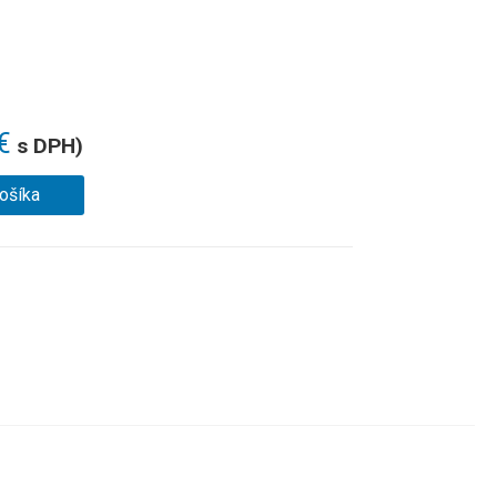
€
s DPH)
košíka