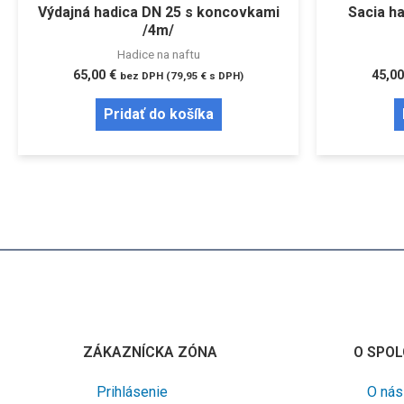
Výdajná hadica DN 25 s koncovkami
Sacia ha
/4m/
Hadice na naftu
65,00
€
45,0
bez DPH (
79,95
€
s DPH)
Pridať do košíka
ZÁKAZNÍCKA ZÓNA
O SPOL
Prihlásenie
O nás