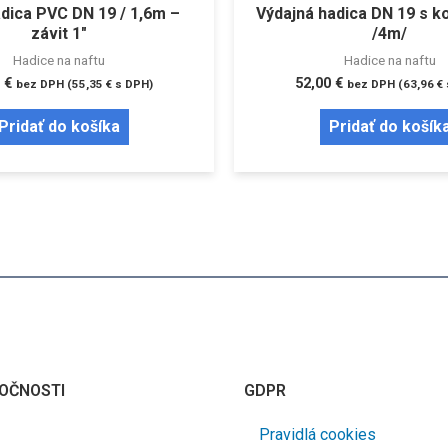
dica PVC DN 19 / 1,6m –
Výdajná hadica DN 19 s 
závit 1″
/4m/
Hadice na naftu
Hadice na naftu
0
€
52,00
€
bez DPH (
55,35
€
s DPH)
bez DPH (
63,96
€
Pridať do košíka
Pridať do košík
OČNOSTI
GDPR
Pravidlá cookies