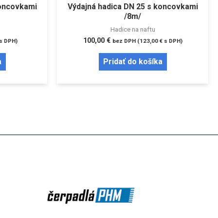
koncovkami
Výdajná hadica DN 25 s koncovkami
/8m/
Hadice na naftu
100,00
€
s DPH)
bez DPH (
123,00
€
s DPH)
a
Pridať do košíka