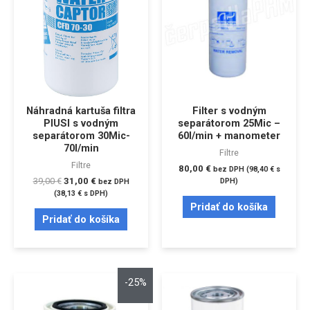
Náhradná kartuša filtra
Filter s vodným
PIUSI s vodným
separátorom 25Mic –
separátorom 30Mic-
60l/min + manometer
70l/min
Filtre
Filtre
80,00
€
bez DPH (
98,40
€
s
39,00
€
31,00
€
DPH)
bez DPH
(
38,13
€
s DPH)
Pridať do košíka
Pridať do košíka
-25%