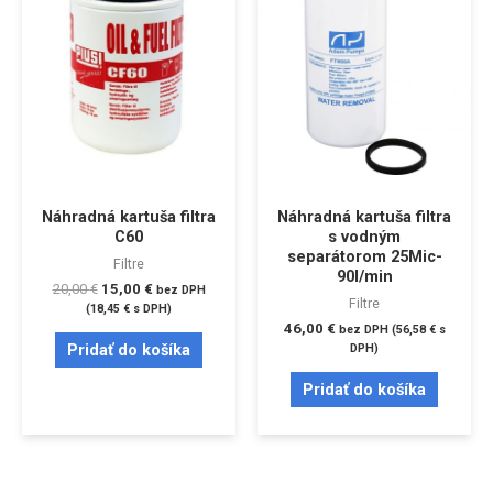
Náhradná kartuša filtra
Náhradná kartuša filtra
C60
s vodným
separátorom 25Mic-
Filtre
90l/min
20,00
€
15,00
€
bez DPH
Filtre
(
18,45
€
s DPH)
46,00
€
bez DPH (
56,58
€
s
Pridať do košíka
DPH)
Pridať do košíka