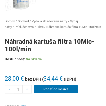
Domov
/
Obchod
/
Výdaj a skladovanie nafty
/
Výdaj
nafty
/
Príslušenstvo
/
Filtre
/ Náhradná kartuša filtra 10Mic-100l/min
Náhradná kartuša filtra 10Mic-
100l/min
Dostupnosť:
Na sklade
28,00
€
34,44
€
bez DPH (
s DPH)
-
+
Pridať do košíka