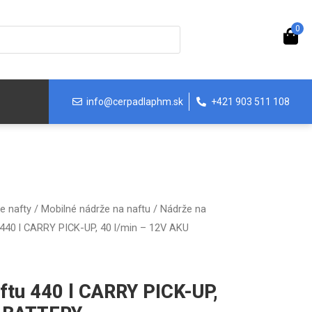
0
info@cerpadlaphm.sk
+421 903 511 108
e nafty
/
Mobilné nádrže na naftu
/
Nádrže na
 440 l CARRY PICK-UP, 40 l/min – 12V AKU
aftu 440 l CARRY PICK-UP,