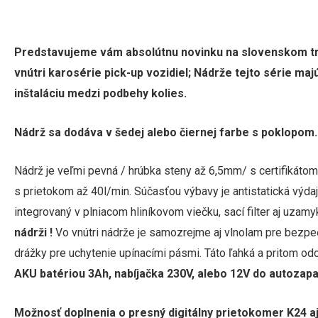
Predstavujeme vám absolútnu novinku na slovenskom trh
vnútri
karosérie pick-up vozidiel;
Nádrže tejto série ma
inštaláciu medzi podbehy kolies.
Nádrž sa dodáva v šedej alebo čiernej farbe s poklopom.
Nádrž je veľmi pevná / hrúbka steny až 6,5mm/ s certifiká
s prietokom až 40l/min. Súčasťou výbavy je antistatická výdaj
integrovaný v plniacom hliníkovom viečku, sací filter aj uzam
nádrži !
Vo vnútri nádrže je samozrejme aj vlnolam pre bezpeč
drážky pre uchytenie upínacími pásmi. Táto ľahká a pritom o
AKU batériou 3Ah, nabíjačka 230V, alebo 12V do autozapa
Možnosť doplnenia o presný digitálny prietokomer K24 a