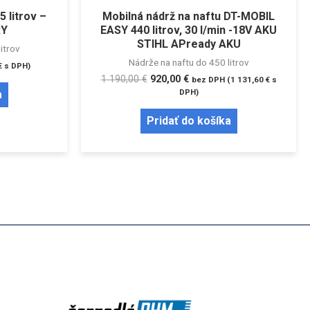
5 litrov –
Mobilná nádrž na naftu DT-MOBIL
RY
EASY 440 litrov, 30 l/min -18V AKU
STIHL APready AKU
itrov
Nádrže na naftu do 450 litrov
€
s DPH)
1 190,00
€
920,00
€
bez DPH (
1 131,60
€
s
DPH)
a
Pridať do košíka