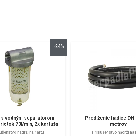
-24%
er s vodným separátorom
Predĺženie hadice DN 
rietok 70l/min, 2x kartuša
metrov
lušenstvo nádrží na naftu
Príslušenstvo nádrží na 