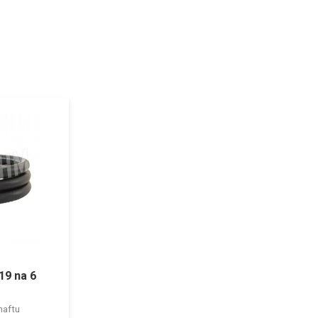
19 na 6
naftu