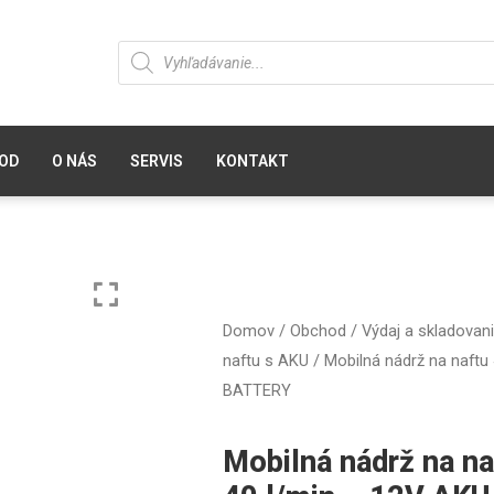
OD
O NÁS
SERVIS
KONTAKT
Domov
/
Obchod
/
Výdaj a skladovani
naftu s AKU
/ Mobilná nádrž na naftu
BATTERY
Mobilná nádrž na n