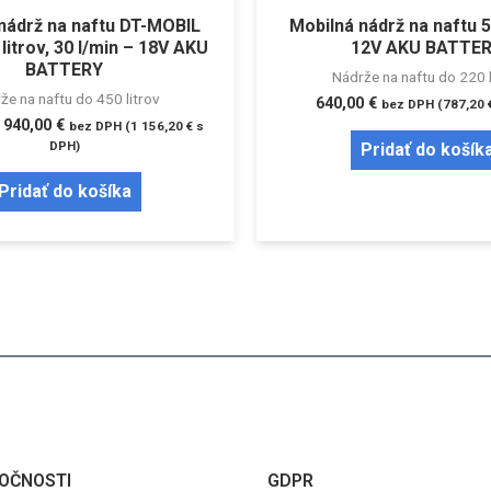
nádrž na naftu DT-MOBIL
Mobilná nádrž na naftu 5
litrov, 30 l/min – 18V AKU
12V AKU BATTE
BATTERY
Nádrže na naftu do 220 l
že na naftu do 450 litrov
640,00
€
bez DPH (
787,20
940,00
€
bez DPH (
1 156,20
€
s
DPH)
Pridať do košík
Pridať do košíka
OČNOSTI
GDPR