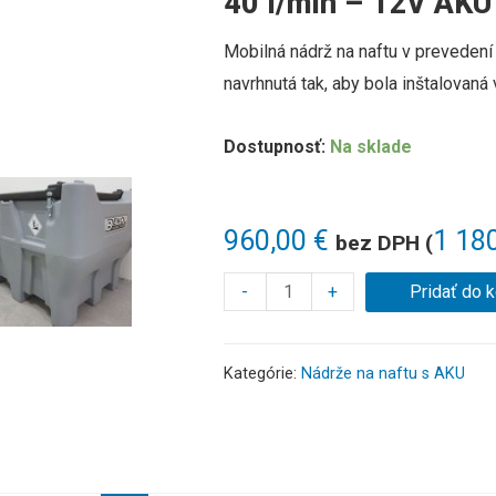
40 l/min – 12V AK
Mobilná nádrž na naftu v prevedení
navrhnutá tak, aby bola inštalovaná
Dostupnosť:
Na sklade
960,00
€
1 18
bez DPH (
-
+
Pridať do 
Kategórie:
Nádrže na naftu s AKU