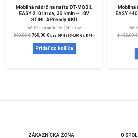
Mobilná nádrž na naftu DT-MOBIL
Mobilná 
EASY 210 litrov, 30 l/min – 18V
EASY 440 
STIHL APready AKU
Nádrže na naftu do 220 litrov
Nádr
940,00
€
760,00
€
1 150,00
€
bez DPH (
934,80
€
s DPH)
Pridať do košíka
ZÁKAZNÍCKA ZÓNA
O SPOL