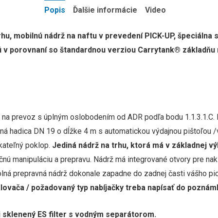
Popis
Ďalšie informácie
Video
u, mobilnú nádrž na naftu v prevedení PICK-UP, špeciálna 
jú v porovnaní so štandardnou verziou Carrytank® základň
tom na prevoz s úplným oslobodením od ADR podľa bodu 1.1.3.1.
ná hadica DN 19 o dĺžke 4 m s automatickou výdajnou pištoľou /v
ykateľný poklop.
Jediná nádrž na trhu, ktorá
má v základnej vý
nú manipuláciu a prepravu. Nádrž má integrované otvory pre nakl
dolná prepravná nádrž dokonale zapadne do zadnej časti vášho pi
lovača / požadovaný typ nabíjačky treba napísať do poznám
j sklenený ES filter s vodným separátorom.