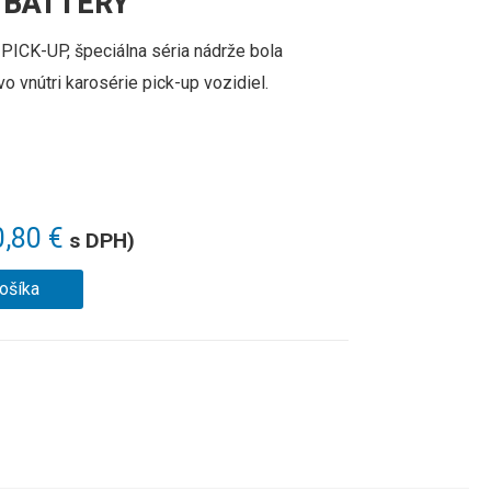
U BATTERY
 PICK-UP, špeciálna séria nádrže
bola
 vo
vnútri
karosérie pick-up vozidiel.
0,80
€
s DPH)
košíka