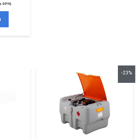
s DPH)
a
-23%