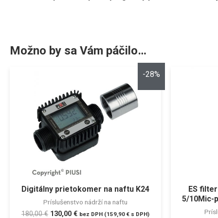
Možno by sa Vám páčilo…
-28%
Digitálny prietokomer na naftu K24
ES filt
5/10Mic-p
Príslušenstvo nádrží na naftu
Prís
180,00
€
130,00
€
bez DPH (
159,90
€
s DPH)