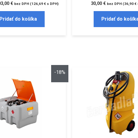
03,00
€
30,00
€
bez DPH (
126,69
€
s DPH)
bez DPH (
36,90
€
Pridať do košíka
Pridať do košík
-18%