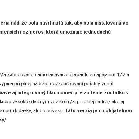
séria nádrže
bola navrhnutá tak, aby bola inštalovaná vo
u menších rozmerov, ktorá umožňuje jednoduchú
C. Má zabudované samonasávacie čerpadlo s napájaním 12V a
ypína pri plnej nádrži/, odvzdušňovací poistný ventil
bave aj integrovaný hladinomer pre zistenie zostatku v
ádku vysokozdvižným vozíkom /aj pri plnej nádrži/ ako aj
ckupu, dodávky, alebo prívesu.
Táto verzia je s dobíjateľnou
ky/.