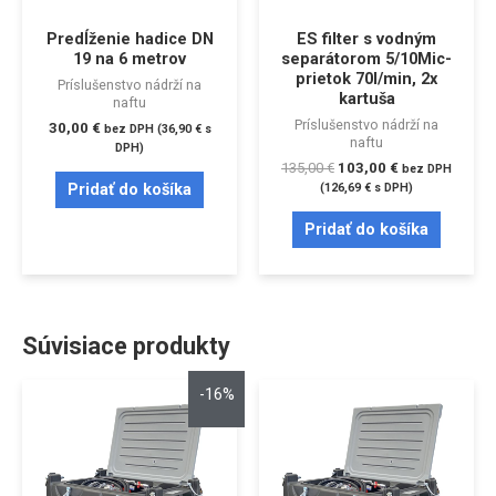
Predĺženie hadice DN
ES filter s vodným
19 na 6 metrov
separátorom 5/10Mic-
prietok 70l/min, 2x
Príslušenstvo nádrží na
kartuša
naftu
Príslušenstvo nádrží na
30,00
€
bez DPH (
36,90
€
s
naftu
DPH)
135,00
€
103,00
€
bez DPH
Pridať do košíka
(
126,69
€
s DPH)
Pridať do košíka
Súvisiace produkty
-16%