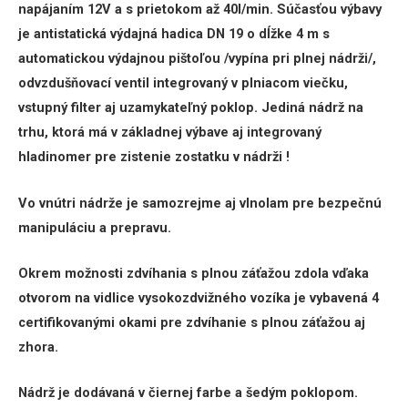
napájaním 12V a s prietokom až 40l/min. Súčasťou výbavy
je antistatická výdajná hadica DN 19 o dĺžke 4 m s
automatickou výdajnou pištoľou /vypína pri plnej nádrži/,
odvzdušňovací ventil integrovaný v plniacom viečku,
vstupný filter aj uzamykateľný poklop. Jediná nádrž na
trhu, ktorá má v základnej výbave aj integrovaný
hladinomer pre zistenie zostatku v nádrži !
Vo vnútri nádrže je samozrejme aj vlnolam pre bezpečnú
manipuláciu a prepravu.
Okrem možnosti zdvíhania s plnou záťažou zdola vďaka
otvorom na vidlice vysokozdvižného vozíka je vybavená 4
certifikovanými okami pre zdvíhanie s plnou záťažou aj
zhora.
Nádrž je dodávaná v čiernej farbe a šedým poklopom.