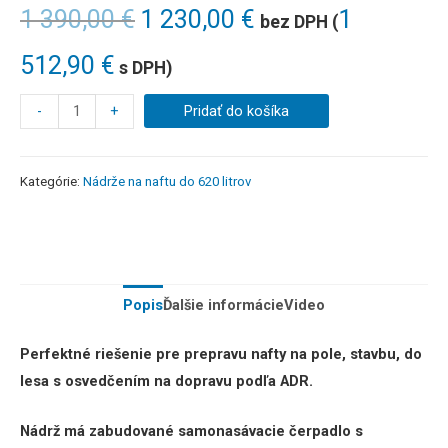
1 390,00
€
1 230,00
€
1
bez DPH (
512,90
€
s DPH)
-
+
Pridať do košíka
Kategórie:
Nádrže na naftu do 620 litrov
Popis
Ďalšie informácie
Video
Perfektné riešenie pre prepravu nafty na pole, stavbu, do
lesa
s osvedčením na dopravu podľa ADR.
Nádrž má zabudované samonasávacie čerpadlo s