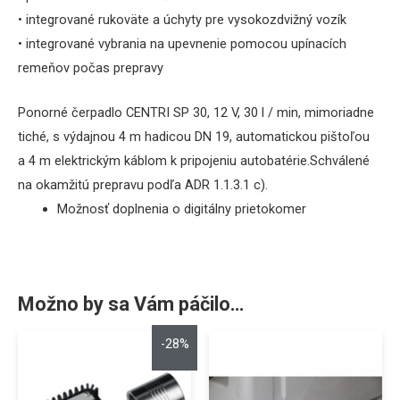
• integrované rukoväte a úchyty pre vysokozdvižný vozík
• integrované vybrania na upevnenie pomocou upínacích
remeňov počas prepravy
Ponorné čerpadlo CENTRI SP 30, 12 V,
30 l / min, mimoriadne
tiché, s výdajnou 4 m
hadicou DN 19, automatickou pištoľou
a 4 m elektrickým káblom k pripojeniu autobatérie.
Schválené
na okamžitú prepravu podľa ADR 1.1.3.1 c).
Možnosť doplnenia o digitálny prietokomer
Možno by sa Vám páčilo…
-28%