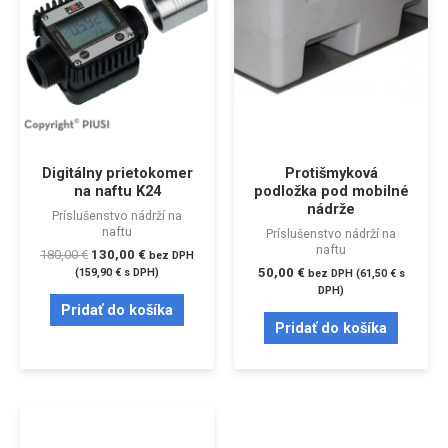
Digitálny prietokomer
Protišmyková
na naftu K24
podložka pod mobilné
nádrže
Príslušenstvo nádrží na
naftu
Príslušenstvo nádrží na
naftu
180,00
€
130,00
€
bez DPH
50,00
€
(
159,90
€
s DPH)
bez DPH (
61,50
€
s
DPH)
Pridať do košíka
Pridať do košíka