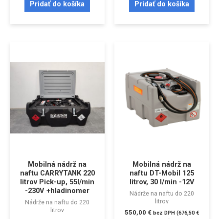
Pridať do košíka
Pridať do košíka
Mobilná nádrž na
Mobilná nádrž na
naftu CARRYTANK 220
naftu DT-Mobil 125
litrov Pick-up, 55l/min
litrov, 30 l/min -12V
-230V +hladinomer
Nádrže na naftu do 220
litrov
Nádrže na naftu do 220
litrov
550,00
€
bez DPH (
676,50
€