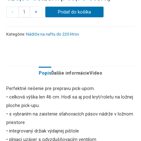
-
+
Pridať do košíka
Kategórie:
Nádrže na naftu do 220 litrov
Popis
Ďalšie informácie
Video
Perfektné riešenie pre prepravu
pick-upom.
• celková výška len 46 cm.
Hodí sa aj pod
kryt/roletu na ložnej
ploche pick-upu.
• s vybraním na zaistenie sťahovacích pásov
nádrže v ložnom
priestore
•
integrovaný držiak výdajnej pištole
• plniaci uzáver s odvzdušňovacím ventilom