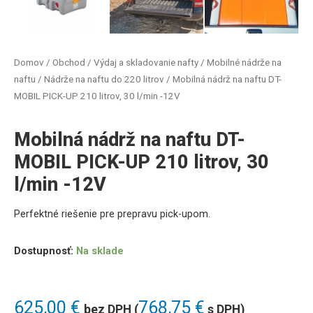
Domov
/
Obchod
/
Výdaj a skladovanie nafty
/
Mobilné nádrže na
naftu
/
Nádrže na naftu do 220 litrov
/ Mobilná nádrž na naftu DT-
MOBIL PICK-UP 210 litrov, 30 l/min -12V
Mobilná nádrž na naftu DT-
MOBIL PICK-UP 210 litrov, 30
l/min -12V
Perfektné riešenie pre prepravu
pick-upom.
Dostupnosť:
Na sklade
625,00
€
768,75
€
bez DPH (
s DPH)