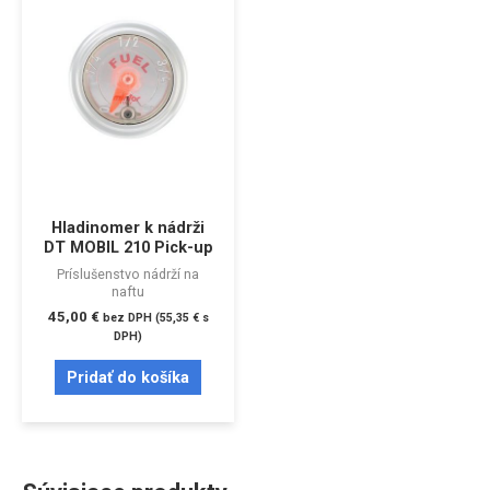
Hladinomer k nádrži
DT MOBIL 210 Pick-up
Príslušenstvo nádrží na
naftu
45,00
€
bez DPH (
55,35
€
s
DPH)
Pridať do košíka