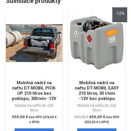
Súvisiace produkty
-12%
Mobilná nádrž na
Mobilná nádrž na
naftu DT-MOBIL PICK-
naftu DT-MOBIL EASY
UP 210 litrov bez
210 litrov, 30 l/min
poklopu, 30l/min -12V
-12V bez poklopu
Nádrže na naftu do 220
Nádrže na naftu do 220
litrov
litrov
550,00
€
510,00
€
450,00
€
bez DPH (
676,50
€
bez DPH
s DPH)
(
553,50
€
s DPH)