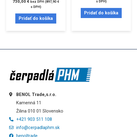
730,00
€
s DPH)
bez DPH (
897,90
€
s DPH)
Pridať do košíka
Pridať do košíka
BENOL Trade,s.r.o.
Kamenná 11
Žilina 010 01 Slovensko
+421 903 511 108
info@cerpadlaphm.sk
benoltrade