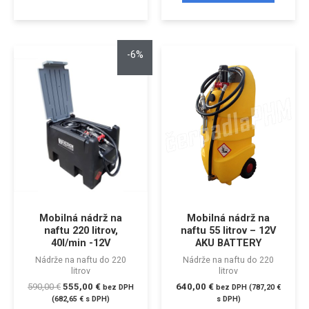
-6%
Mobilná nádrž na
Mobilná nádrž na
naftu 220 litrov,
naftu 55 litrov – 12V
40l/min -12V
AKU BATTERY
Nádrže na naftu do 220
Nádrže na naftu do 220
litrov
litrov
590,00
€
555,00
€
640,00
€
bez DPH
bez DPH (
787,20
€
(
682,65
€
s DPH)
s DPH)