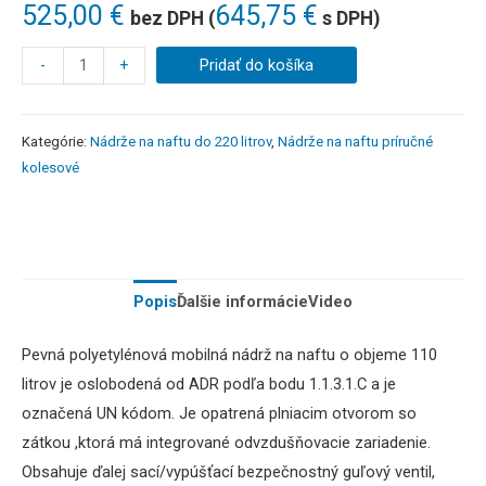
525,00
€
645,75
€
bez DPH (
s DPH)
-
+
Pridať do košíka
Kategórie:
Nádrže na naftu do 220 litrov
,
Nádrže na naftu príručné
kolesové
Popis
Ďalšie informácie
Video
Pevná polyetylénová mobilná nádrž na naftu o objeme 110
litrov je oslobodená od ADR podľa bodu 1.1.3.1.C a je
označená UN kódom. Je opatrená plniacim otvorom so
zátkou ,ktorá má integrované odvzdušňovacie zariadenie.
Obsahuje ďalej sací/vypúšťací bezpečnostný guľový ventil,