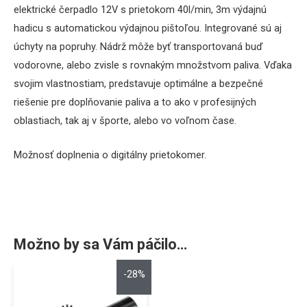
elektrické čerpadlo 12V s prietokom 40l/min, 3m výdajnú
hadicu s automatickou výdajnou pištoľou. Integrované sú aj
úchyty na popruhy. Nádrž
môže byť
transportovaná
buď
vodorovne,
alebo
zvisle
s rovnakým množstvom
paliva
.
Vďaka
svojim
vlastnostiam
,
predstavuje
optimálne
a
bezpečné
riešenie
pre
doplňovanie
paliva
a
to ako v
profesijných
oblastiach
, tak aj
v športe
,
alebo
vo
voľnom čase
.
Možnosť doplnenia o digitálny prietokomer.
Možno by sa Vám páčilo…
-28%