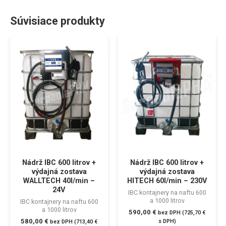
Súvisiace produkty
Nádrž IBC 600 litrov +
Nádrž IBC 600 litrov +
výdajná zostava
výdajná zostava
WALLTECH 40l/min –
HITECH 60l/min – 230V
24V
IBC kontajnery na naftu 600
a 1000 litrov
IBC kontajnery na naftu 600
a 1000 litrov
590,00
€
bez DPH (
725,70
€
580,00
€
s DPH)
bez DPH (
713,40
€