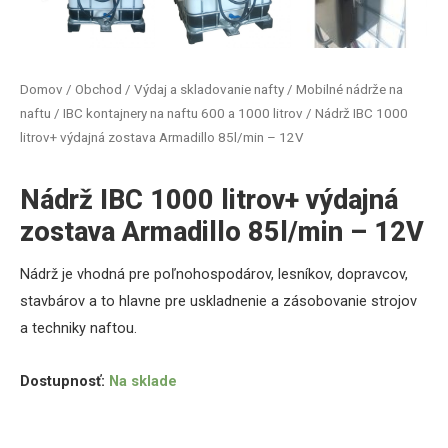
Domov
/
Obchod
/
Výdaj a skladovanie nafty
/
Mobilné nádrže na
naftu
/
IBC kontajnery na naftu 600 a 1000 litrov
/ Nádrž IBC 1000
litrov+ výdajná zostava Armadillo 85l/min – 12V
Nádrž IBC 1000 litrov+ výdajná
zostava Armadillo 85l/min – 12V
Nádrž je vhodná pre poľnohospodárov, lesníkov, dopravcov,
stavbárov a to hlavne pre uskladnenie a zásobovanie strojov
a techniky naftou.
Dostupnosť:
Na sklade