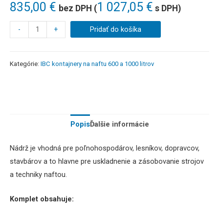
835,00
€
1 027,05
€
bez DPH (
s DPH)
-
+
Pridať do košíka
Kategórie:
IBC kontajnery na naftu 600 a 1000 litrov
Popis
Ďalšie informácie
Nádrž je vhodná pre poľnohospodárov, lesníkov, dopravcov,
stavbárov a to hlavne pre uskladnenie a zásobovanie strojov
a techniky naftou.
Komplet obsahuje: