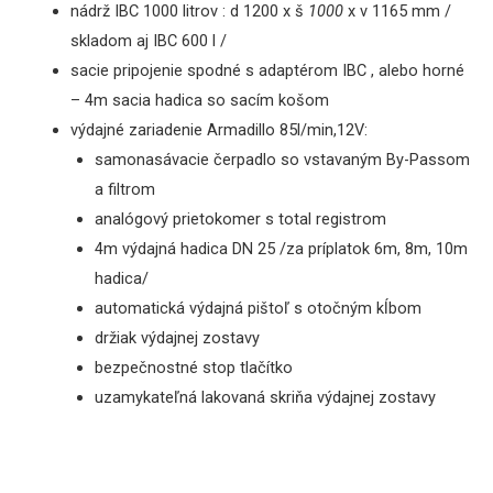
nádrž IBC 1000 litrov
: d 1200 x š
1000
x v 1165 mm
/
skladom aj IBC 600 l /
sacie pripojenie spodné s adaptérom IBC , alebo horné
– 4m sacia hadica so sacím košom
výdajné zariadenie Armadillo 85l/min,12V:
samonasávacie čerpadlo so vstavaným By-Passom
a filtrom
analógový prietokomer s total registrom
4m výdajná hadica DN 25 /za príplatok 6m, 8m, 10m
hadica/
automatická výdajná pištoľ s otočným kĺbom
držiak výdajnej zostavy
bezpečnostné stop tlačítko
uzamykateľná lakovaná skriňa výdajnej zostavy