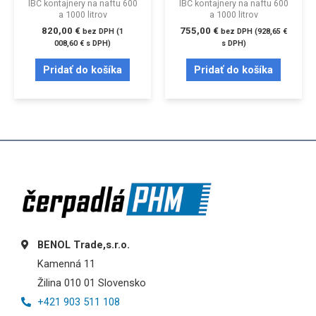
IBC kontajnery na naftu 600
IBC kontajnery na naftu 600
a 1000 litrov
a 1000 litrov
820,00
€
755,00
€
bez DPH (
1
bez DPH (
928,65
€
008,60
€
s DPH)
s DPH)
Pridať do košíka
Pridať do košíka
BENOL Trade,s.r.o.
Kamenná 11
Žilina 010 01 Slovensko
+421 903 511 108