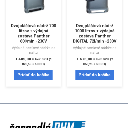
Dvojplášťová nádrž 700
Dvojplášťová nádrž
litrov + výdajná
1000 litrov + výdajná
zostava Panther
zostava Panther
60l/min -230V
DIGITAL 72l/min -230V
Výdajné oceľové nádrže na
Výdajné oceľové nádrže na
naftu
naftu
1 485,00
€
1 675,00
€
bez DPH (
1
bez DPH (
2
826,55
€
s DPH)
060,25
€
s DPH)
Pridať do košíka
Pridať do košíka