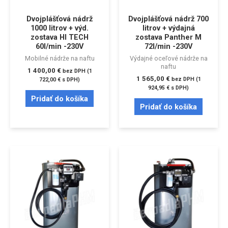
Dvojplášťová nádrž
Dvojplášťová nádrž 700
1000 litrov + výd.
litrov + výdajná
zostava HI TECH
zostava Panther M
60l/min -230V
72l/min -230V
Mobilné nádrže na naftu
Výdajné oceľové nádrže na
naftu
1 400,00
€
bez DPH (
1
1 565,00
€
bez DPH (
1
722,00
€
s DPH)
924,95
€
s DPH)
Pridať do košíka
Pridať do košíka