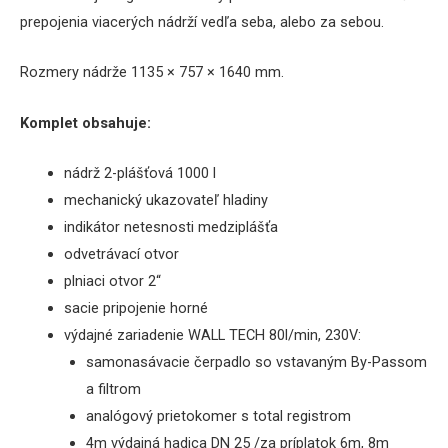
prepojenia viacerých nádrží vedľa seba, alebo za sebou.
Rozmery nádrže 1135 × 757 × 1640 mm.
Komplet obsahuje:
nádrž 2-plášťová 1000 l
mechanický ukazovateľ hladiny
indikátor netesnosti medziplášťa
odvetrávací otvor
plniaci otvor 2“
sacie pripojenie horné
výdajné zariadenie WALL TECH 80l/min, 230V:
samonasávacie čerpadlo so vstavaným By-Passom
a filtrom
analógový prietokomer s total registrom
4m výdajná hadica DN 25 /za príplatok 6m, 8m