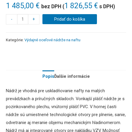
1 485,00
€
1 826,55
€
bez DPH (
s DPH)
-
+
Pridať do košíka
Kategórie:
Výdajné oceľové nádrže na naftu
Popis
Ďalšie informácie
Nádrž je vhodná pre uskladňovanie nafty na malých
prevádzkach a príručných skladoch. Vonkajší plášť nádrže je s
pozinkovaného plechu, vnútorný plášť PVC. V hornej časti
nádrže sú umiestnené technologické otvory pre plnenie, sanie,
odvetranie aj meranie objemu mechanickým hladinomerom.
Nádrž má aj integrované otvory pre nakládku VZV. Možnosť