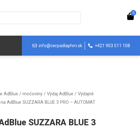
0
info@cerpadlaphm.sk
+421 903 511 108
ie AdBlue / močoviny
/
Výdaj AdBlue
/
Výdajné
a na AdBlue SUZZARA BLUE 3 PRO – AUTOMAT
a AdBlue SUZZARA BLUE 3