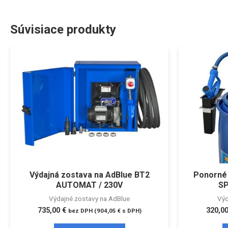
Súvisiace produkty
Výdajná zostava na AdBlue BT2
Ponorné 
AUTOMAT / 230V
SP
Výdajné zostavy na AdBlue
Výd
735,00
€
320,0
bez DPH (
904,05
€
s DPH)