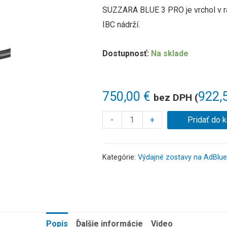
SUZZARA BLUE 3 PRO je vrchol v r
IBC nádrží.
Dostupnosť:
Na sklade
750,00
€
922,
bez DPH (
-
+
Pridať do 
Kategórie:
Výdajné zostavy na AdBlue
Popis
Ďalšie informácie
Video