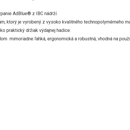
panie AdBlue® z IBC nádrží.
m, ktorý
je vyrobený z vysoko kvalitného technopolymérneho mat
o praktický držiak výdajnej hadice.
álom mimoriadne ľahká, ergonomická a robustná, vhodná na použi