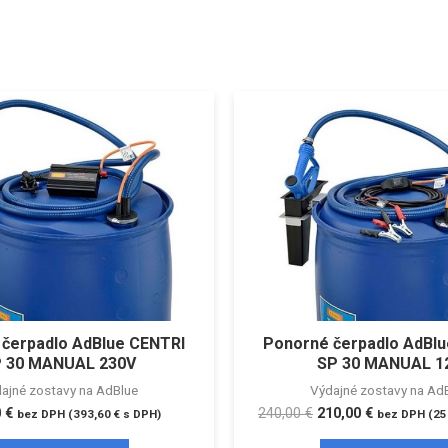
čerpadlo AdBlue CENTRI
Ponorné čerpadlo AdBl
 30 MANUAL 230V
SP 30 MANUAL 1
ajné zostavy na AdBlue
Výdajné zostavy na Ad
0
€
240,00
€
210,00
€
bez DPH (
393,60
€
s DPH)
bez DPH (
25