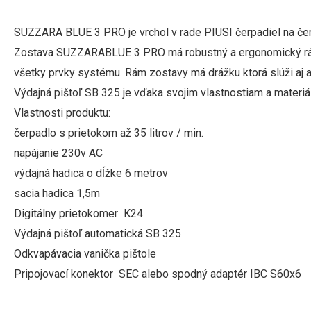
SUZZARA BLUE 3 PRO je vrchol v rade PIUSI čerpadiel na čer
Zostava SUZZARABLUE 3 PRO má robustný a ergonomický rá
všetky prvky systému. Rám zostavy má drážku ktorá slúži aj ak
Výdajná pištoľ SB 325 je vďaka svojim vlastnostiam a materi
Vlastnosti produktu:
čerpadlo s prietokom až 35 litrov / min.
napájanie 230v AC
výdajná hadica o dĺžke 6 metrov
sacia hadica 1,5m
Digitálny prietokomer K24
Výdajná pištoľ automatická SB 325
Odkvapávacia vanička pištole
Pripojovací konektor SEC alebo spodný adaptér IBC S60
x6