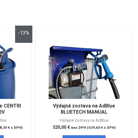
-13%
ue CENTRI
Výdajná zostava na AdBlue
2V
BLUETECH MANUAL
Blue
Výdajné zostavy na AdBlue
520,00
€
8,30
€
s DPH)
bez DPH (
639,60
€
s DPH)