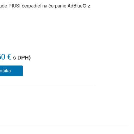
ade PIUSI čerpadiel na čerpanie AdBlue® z
50
€
s DPH)
košíka