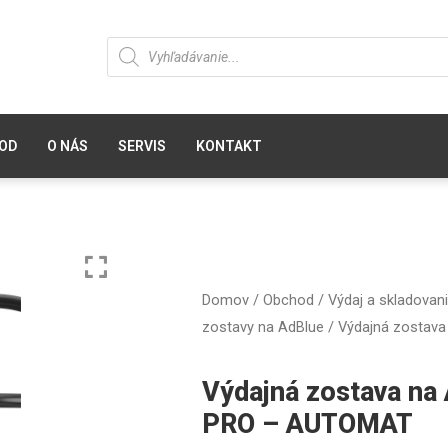
OD
O NÁS
SERVIS
KONTAKT
Domov
/
Obchod
/
Výdaj a skladovan
zostavy na AdBlue
/ Výdajná zostav
Výdajná zostava n
PRO – AUTOMAT