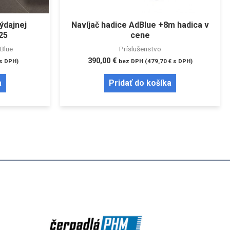
ýdajnej
Navíjač hadice AdBlue +8m hadica v
25
cene
dBlue
Príslušenstvo
390,00
€
s DPH)
bez DPH (
479,70
€
s DPH)
a
Pridať do košíka