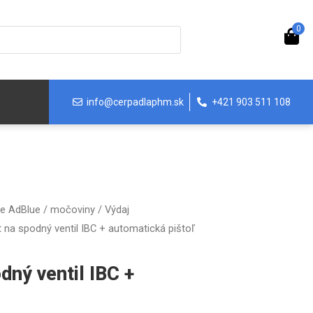
0
info@cerpadlaphm.sk
+421 903 511 108
ie AdBlue / močoviny
/
Výdaj
 na spodný ventil IBC + automatická pištoľ
dný ventil IBC +