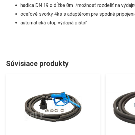
hadica DN 19 o dĺžke 8m /možnosť rozdeliť na výdajnú
oceľové svorky 4ks s adaptérom pre spodné pripojeni
automatická stop výdajná pištoľ
Súvisiace produkty