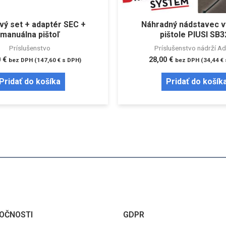
vý set + adaptér SEC +
Náhradný nádstavec v
manuálna pištoľ
pištole PIUSI SB3
Príslušenstvo
Príslušenstvo nádrží A
0
€
28,00
€
bez DPH (
147,60
€
s DPH)
bez DPH (
34,44
€
Pridať do košíka
Pridať do košík
OČNOSTI
GDPR