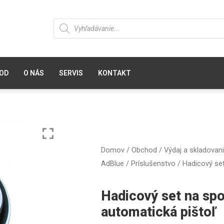
OD
O NÁS
SERVIS
KONTAKT
Domov
/
Obchod
/
Výdaj a skladovan
AdBlue
/
Príslušenstvo
/ Hadicový set
Hadicový set na spo
automatická pištoľ