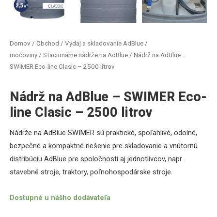
Domov
/
Obchod
/
Výdaj a skladovanie AdBlue /
močoviny
/
Stacionárne nádrže na AdBlue
/ Nádrž na AdBlue –
SWIMER Eco-line Clasic – 2500 litrov
Nádrž na AdBlue – SWIMER Eco-
line Clasic – 2500 litrov
Nádrže
na
AdBlue
SWIMER
sú praktické
,
spoľahlivé
,
odolné
,
bezpečné
a
kompaktné
riešenie pre
skladovanie
a
vnútornú
distribúciu
AdBlue
pre
spoločnosti
aj jednotlivcov
,
napr
.
s
tavebné stroje,
traktory
,
poľnohospodárske stroje
.
Dostupné u nášho dodávateľa