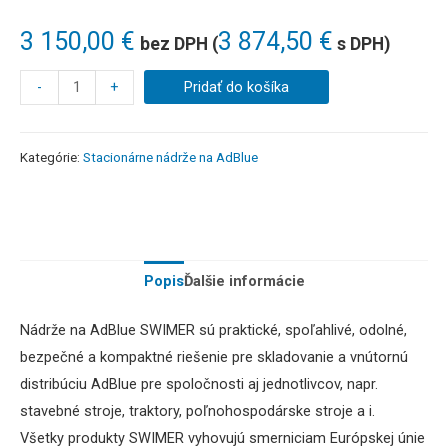
3 150,00
€
3 874,50
€
bez DPH (
s DPH)
-
+
Pridať do košíka
Kategórie:
Stacionárne nádrže na AdBlue
Popis
Ďalšie informácie
Nádrže na AdBlue SWIMER sú praktické, spoľahlivé, odolné,
bezpečné a kompaktné riešenie pre skladovanie a vnútornú
distribúciu AdBlue pre spoločnosti aj jednotlivcov, napr.
stavebné stroje, traktory, poľnohospodárske stroje a i.
Všetky produkty SWIMER vyhovujú smerniciam Európskej únie