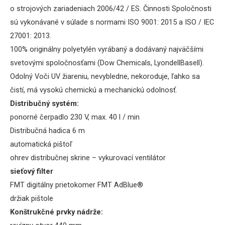
o strojových zariadeniach 2006/42 / ES. Činnosti Spoločnosti
sú vykonávané v súlade s normami ISO 9001: 2015 a ISO / IEC
27001: 2013.
100% originálny polyetylén vyrábaný a dodávaný najväčšími
svetovými spoločnosťami (Dow Chemicals, LyondellBasell).
Odolný Voči UV žiareniu, nevybledne, nekoroduje, ľahko sa
čistí, má vysokú chemickú a mechanickú odolnosť.
Distribučný systém:
ponorné čerpadlo 230 V, max. 40 l / min
Distribučná hadica 6 m
automatická
pištoľ
ohrev
distribučnej
skrine
–
v
ykurovací
ventilátor
sieťový filter
FMT
digitálny
prietokomer
FMT
AdBlue®
držiak pištole
Konštrukčné prvky nádrže: