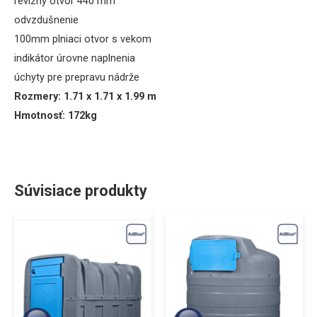
revízny otvor 440 mm
odvzdušnenie
100mm plniaci otvor s vekom
indikátor úrovne naplnenia
úchyty pre prepravu nádrže
Rozmery:
1.71
x
1.71
x
1.99
m
Hmotnosť: 172kg
Súvisiace produkty