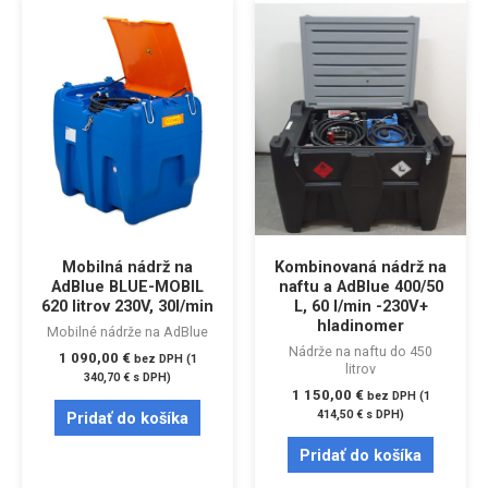
Mobilná nádrž na
Kombinovaná nádrž na
AdBlue BLUE-MOBIL
naftu a AdBlue 400/50
620 litrov 230V, 30l/min
L, 60 l/min -230V+
hladinomer
Mobilné nádrže na AdBlue
Nádrže na naftu do 450
1 090,00
€
bez DPH (
1
litrov
340,70
€
s DPH)
1 150,00
€
bez DPH (
1
414,50
€
s DPH)
Pridať do košíka
Pridať do košíka