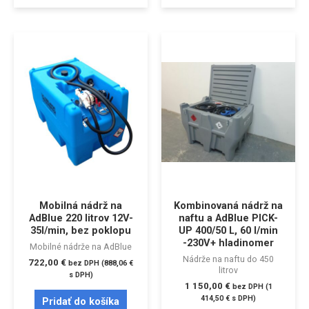
Mobilná nádrž na
Kombinovaná nádrž na
AdBlue 220 litrov 12V-
naftu a AdBlue PICK-
35l/min, bez poklopu
UP 400/50 L, 60 l/min
-230V+ hladinomer
Mobilné nádrže na AdBlue
Nádrže na naftu do 450
722,00
€
bez DPH (
888,06
€
litrov
s DPH)
1 150,00
€
bez DPH (
1
414,50
€
s DPH)
Pridať do košíka