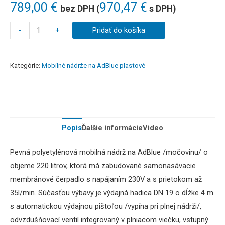
789,00
€
970,47
€
bez DPH (
s DPH)
-
+
Pridať do košíka
Kategórie:
Mobilné nádrže na AdBlue plastové
Popis
Ďalšie informácie
Video
Pevná polyetylénová mobilná nádrž na AdBlue /močovinu/ o
objeme 220 litrov, ktorá má zabudované samonasávacie
membránové čerpadlo s napájaním 230V a s prietokom až
35l/min. Súčasťou výbavy je výdajná hadica DN 19 o dĺžke 4 m
s automatickou výdajnou pištoľou /vypína pri plnej nádrži/,
odvzdušňovací ventil integrovaný v plniacom viečku, vstupný