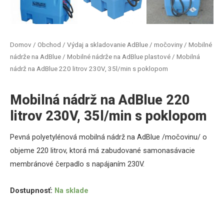
Domov
/
Obchod
/
Výdaj a skladovanie AdBlue / močoviny
/
Mobilné
nádrže na AdBlue
/
Mobilné nádrže na AdBlue plastové
/ Mobilná
nádrž na AdBlue 220 litrov 230V, 35l/min s poklopom
Mobilná nádrž na AdBlue 220
litrov 230V, 35l/min s poklopom
Pevná polyetylénová mobilná nádrž na AdBlue /močovinu/ o
objeme 220 litrov, ktorá má zabudované samonasávacie
membránové čerpadlo s napájaním 230V.
Dostupnosť:
Na sklade