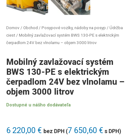
Domov
/
Obchod
/
Posypové vozíky, nádoby na posyp
/
Údržba
ciest
/ Mobilný zavlažovací systém BWS 130-PE s elektrickým
čerpadlom 24V bez vlnolamu – objem 3000 litrov
Mobilný zavlažovací systém
BWS 130-PE s elektrickým
čerpadlom 24V bez vlnolamu –
objem 3000 litrov
Dostupné u nášho dodávateľa
6 220,00
€
7 650,60
€
bez DPH (
s DPH)