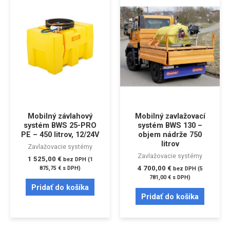
Mobilný závlahový
Mobilný zavlažovací
systém BWS 25-PRO
systém BWS 130 –
PE – 450 litrov, 12/24V
objem nádrže 750
litrov
Zavlažovacie systémy
Zavlažovacie systémy
1 525,00
€
bez DPH (
1
4 700,00
€
875,75
€
s DPH)
bez DPH (
5
781,00
€
s DPH)
Pridať do košíka
Pridať do košíka