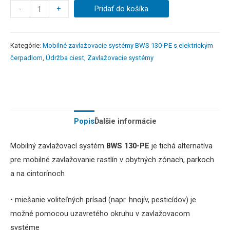
-
+
Pridať do košíka
Kategórie:
Mobilné zavlažovacie systémy BWS 130-PE s elektrickým
čerpadlom
,
Údržba ciest
,
Zavlažovacie systémy
Popis
Ďalšie informácie
Mobilný zavlažovací systém
BWS 130-PE
je tichá alternatíva
pre mobilné zavlažovanie rastlín v obytných zónach, parkoch
a na cintorínoch
• miešanie voliteľných prísad (napr. hnojív, pesticídov) je
možné pomocou uzavretého okruhu v zavlažovacom
systéme