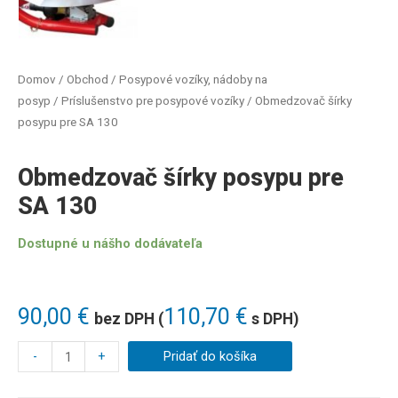
Domov
/
Obchod
/
Posypové vozíky, nádoby na
posyp
/
Príslušenstvo pre posypové vozíky
/ Obmedzovač šírky
posypu pre SA 130
Obmedzovač šírky posypu pre
SA 130
Dostupné u nášho dodávateľa
90,00
€
110,70
€
bez DPH (
s DPH)
-
+
Pridať do košíka