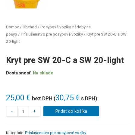
Domov
/
Obchod
/
Posypové vozíky, nádoby na
posyp
/
Príslušenstvo pre posypové vozíky
/ Kryt pre SW 20-C a SW
20-light
Kryt pre SW 20-C a SW 20-light
Dostupnosť:
Na sklade
25,00
€
30,75
€
bez DPH (
s DPH)
-
+
Pridať do košíka
Kategórie:
Príslušenstvo pre posypové vozíky