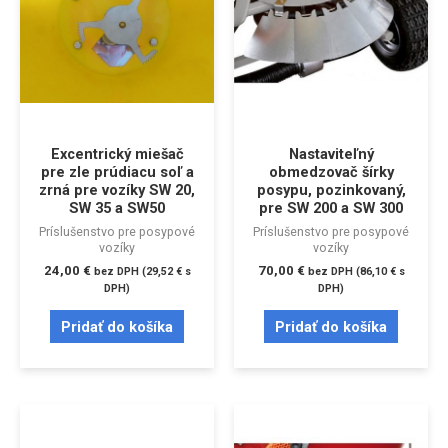
Excentrický miešač
Nastaviteľný
pre zle prúdiacu soľ a
obmedzovač šírky
zrná pre vozíky SW 20,
posypu, pozinkovaný,
SW 35 a SW50
pre SW 200 a SW 300
Príslušenstvo pre posypové
Príslušenstvo pre posypové
vozíky
vozíky
24,00
€
70,00
€
bez DPH (
29,52
€
s
bez DPH (
86,10
€
s
DPH)
DPH)
Pridať do košíka
Pridať do košíka