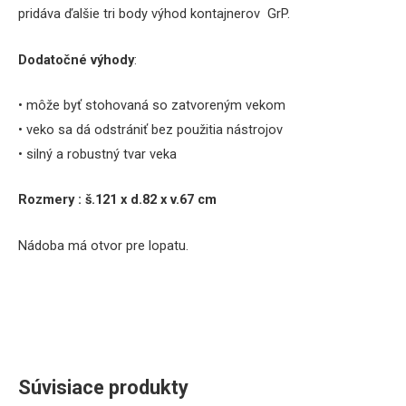
pridáva ďalšie tri
body výhod
kontajnerov GrP.
Dodatočné výhody
:
• môže byť stohovaná so zatvoreným vekom
• veko sa dá odstrániť bez použitia nástrojov
• silný a robustný tvar veka
Rozmery : š.121 x d.82 x v.67 cm
Nádoba má otvor pre lopatu.
Súvisiace produkty