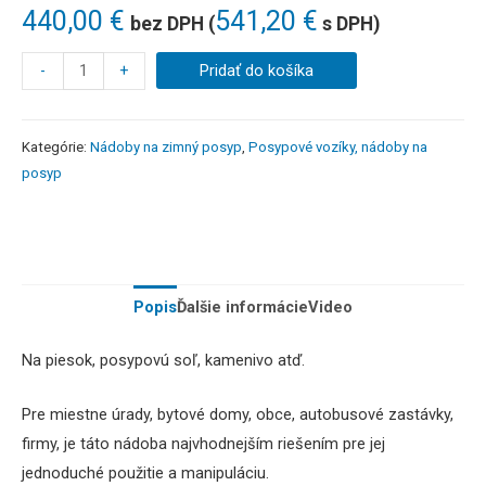
440,00
€
541,20
€
bez DPH (
s DPH)
-
+
Pridať do košíka
Kategórie:
Nádoby na zimný posyp
,
Posypové vozíky, nádoby na
posyp
Popis
Ďalšie informácie
Video
Na piesok, posypovú soľ, kamenivo atď.
Pre miestne
úrady, bytové domy, obce, autobusové zastávky,
firmy, je táto nádoba najvhodnejším riešením pre jej
jednoduché použitie a manipuláciu.