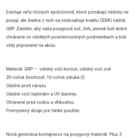
Existuje veľa rôznych spoločností, ktoré ponúkajú nádoby na
posyp, a
le žiadna z nich sa ne
dosahuje kvalitu CEMO nádob
GRP.
Zaistite, aby vaša posypová soľ, štrk, piesok boli dobre
chránené vo všetkých poveternostných podmienkach
a boli
vždy pripravené na akciu.
Materiál: GRP – odolný voči korózii, odolný voči soli
20-ročná životnosť, 10-ročná záruka (!)
Odolné proti nárazu
Odolné voči teplotám a UV žiareniu
Chránené pred vodou a vlhkosťou
Premyslený dizajn pre ľahké použitie
Nová generácia kontajnerov na posypový materiál Plus 3