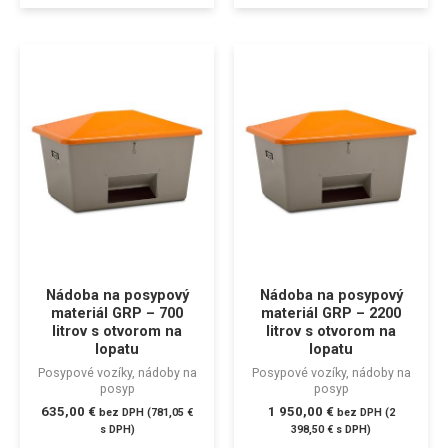
Nádoba na posypový
Nádoba na posypový
materiál GRP – 700
materiál GRP – 2200
litrov s otvorom na
litrov s otvorom na
lopatu
lopatu
Posypové vozíky, nádoby na
Posypové vozíky, nádoby na
posyp
posyp
635,00
€
1 950,00
€
bez DPH (
781,05
€
bez DPH (
2
s DPH)
398,50
€
s DPH)