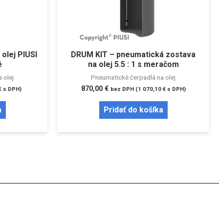
olej PIUSI
DRUM KIT – pneumatická zostava
é
na olej 5.5 : 1 s meračom
 olej
Pneumatické čerpadlá na olej
870,00
€
€
s DPH)
bez DPH (
1 070,10
€
s DPH)
a
Pridať do košíka