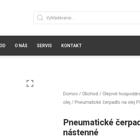
OD
O NÁS
SERVIS
KONTAKT
Domov
/
Obchod
/
Olejové hospodár
olej
/ Pneumatické čerpadlo na olej PI
Pneumatické čerpadl
nástenné