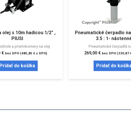
a olej s 10m hadicou 1/2″ ,
Pneumatické čerpadlo na 
PIUSI
3.5 : 1- nástenn
ištole a prietokomery na olej
Pneumatické čerpadlá na
0
€
269,00
€
bez DPH (
485,85
€
s DPH)
bez DPH (
330,87
Pridať do košíka
Pridať do košík