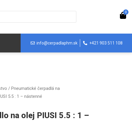
0
info@cerpadlaphm.sk
+421 903 511 108
stvo
/
Pneumatické čerpadlá na
USI 5.5 : 1 – nástenné
o na olej PIUSI 5.5 : 1 –