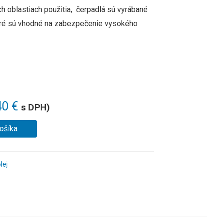
ch oblastiach použitia, čerpadlá sú vyrábané
oré sú vhodné na zabezpečenie vysokého
40
€
s DPH)
košíka
lej