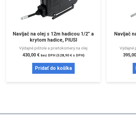
Navíjač na olej s 12m hadicou 1/2″ a
Navíjač n
krytom hadice, PIUSI
Výdajné pištole a prietokomery na olej
Výdajné p
430,00
€
395,0
bez DPH (
528,90
€
s DPH)
Pridať do košíka