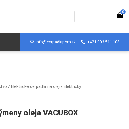
0
info@cerpadlaphm.sk
+421 903 511 108
stvo
/
Elektrické čerpadlá na olej
/ Elektrický
výmeny oleja VACUBOX