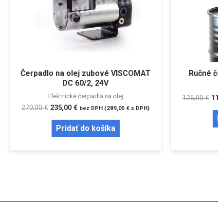
Čerpadlo na olej zubové VISCOMAT
Ručné č
DC 60/2, 24V
Elektrické čerpadlá na olej
125,00
€
1
270,00
€
235,00
€
bez DPH (
289,05
€
s DPH)
Pridať do košíka