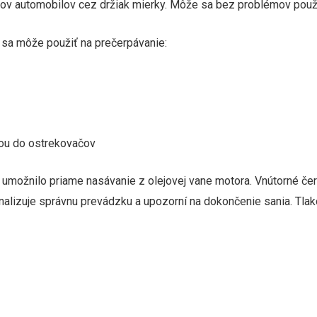
rov automobilov cez držiak mierky.
Môže sa bez problémov použív
sa môže použiť na prečerpávanie:
nou do ostrekovačov
 umožnilo priame nasávanie z olejovej vane motora. Vnútorné čer
lizuje správnu prevádzku a upozorní na dokončenie sania. Tlakový 