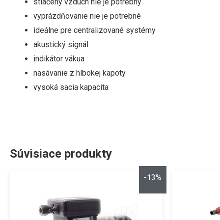
stlačený vzduch nie je potrebný
vyprázdňovanie nie je potrebné
ideálne pre centralizované systémy
akustický signál
indikátor vákua
n
asávanie z hlbokej kapoty
vysoká sacia kapacita
Súvisiace produkty
-13%