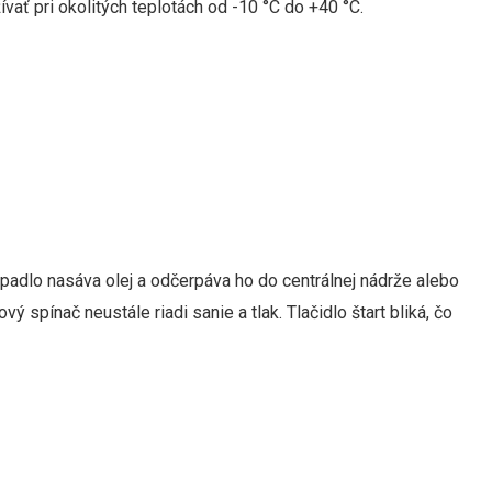
ať pri okolitých teplotách od -10 °C do +40 °C.
padlo nasáva olej a odčerpáva ho do centrálnej nádrže alebo
spínač neustále riadi sanie a tlak. Tlačidlo štart bliká, čo