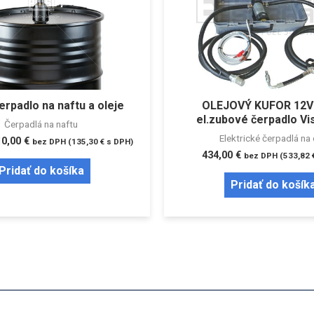
erpadlo na naftu a oleje
OLEJOVÝ KUFOR 12V 
el.zubové čerpadlo V
Čerpadlá na naftu
Elektrické čerpadlá na 
10,00
€
bez DPH (
135,30
€
s DPH)
434,00
€
bez DPH (
533,82
Pridať do košíka
Pridať do košík