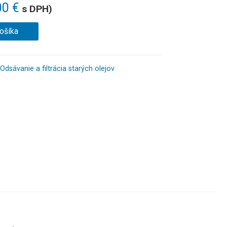
00
€
s DPH)
košíka
Odsávanie a filtrácia starých olejov