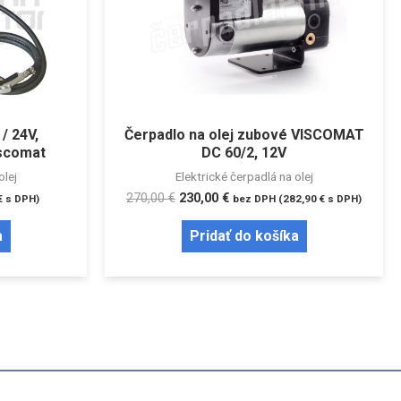
/ 24V,
Čerpadlo na olej zubové VISCOMAT
iscomat
DC 60/2, 12V
olej
Elektrické čerpadlá na olej
270,00
€
230,00
€
€
s DPH)
bez DPH (
282,90
€
s DPH)
a
Pridať do košíka