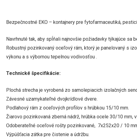
Bezpečnostné EKO – kontajnery pre fytofarmaceutiká, pesticí
Navrhnuté tak, aby spĺňali najnovšie požiadavky týkajúce sa 
Robustný pozinkovaný oceľový rám, ktorý je panelovaný s i
výkonu a s výbornou tepelnou vodivosťou
.
Technické špecifikácie:
Plochá strecha je vyrobená zo samolepiacich izolačných se
Závesné uzamykateľné dvojkrídlové dvere.
Podlahový rám z oceľových profilov s hrúbkou 15/10 mm.
Žiarovo pozinkovaná zberná nádrž, hrúbka ocele 30/10 mm, 
Odoberateľné oceľové rošty pozinkované,
7x252x20 / 10 mm
Výpúšťacia zátka pre čistenie a údržbu.