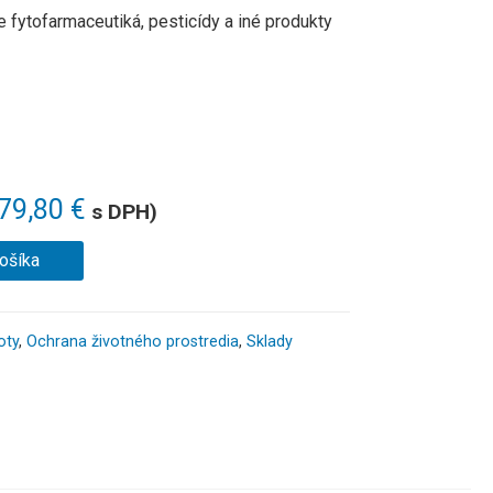
fytofarmaceutiká, pesticídy a iné produkty
779,80
€
s DPH)
košíka
oty
,
Ochrana životného prostredia
,
Sklady