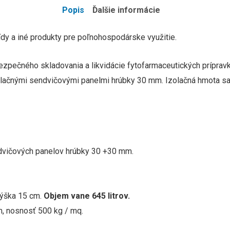
Popis
Ďalšie informácie
dy a iné produkty pre poľnohospodárske využitie.
bezpečného skladovania a likvidácie fytofarmaceutických prípravk
zolačnými sendvičovými panelmi hrúbky 30 mm.
Izolačná hmota sa
ndvičových panelov hrúbky 30 +30 mm.
výška 15 cm.
O
bjem vane 645 l
itrov.
, nosnosť 500 kg / mq.