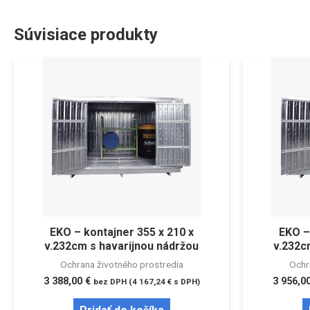
Súvisiace produkty
EKO – kontajner 355 x 210 x
EKO –
v.232cm s havarijnou nádržou
v.232c
Ochrana životného prostredia
Ochr
3 388,00
€
3 956,0
bez DPH (
4 167,24
€
s DPH)