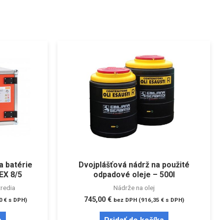
a batérie
Dvojplášťová nádrž na použité
X 8/5
odpadové oleje – 500l
redia
Nádrže na olej
745,00
€
70
€
s DPH)
bez DPH (
916,35
€
s DPH)