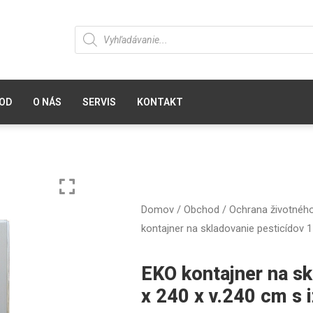
OD
O NÁS
SERVIS
KONTAKT
Domov
/
Obchod
/
Ochrana životného
kontajner na skladovanie pesticídov 1
EKO kontajner na sk
x 240 x v.240 cm s 