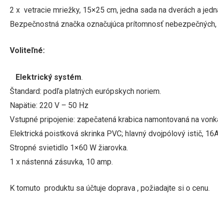
2 x vetracie mriežky,
15×25 cm, jedna sada na dverách a jedna
Bezpečnostná značka označujúca prítomnosť nebezpečných, t
Voliteľné:
Elektrický systém
.
Štandard: podľa platných európskych noriem
.
Napätie: 220 V – 50 Hz
Vstupné pripojenie: zapečatená krabica namontovaná na vonka
Elektrická poistková skrinka PVC;
hlavný dvojpólový istič, 16A
Stropné svietidlo 1×60 W žiarovka.
1 x nástenná zásuvka, 10 amp.
K tomuto produktu sa účtuje doprava , požiadajte si o cenu.