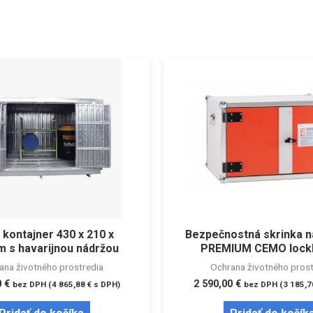
 kontajner 430 x 210 x
Bezpečnostná skrinka n
m s havarijnou nádržou
PREMIUM CEMO lockE
ana životného prostredia
Ochrana životného prost
0
€
2 590,00
€
bez DPH (
4 865,88
€
s DPH)
bez DPH (
3 185,