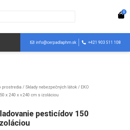
0
info@cerpadlaphm.sk
+421 903 511 108
 prostredia
/
Sklady nebezpečných látok
/ EKO
50 x 240 x v.240 cm s izoláciou
ladovanie pesticídov 150
izoláciou