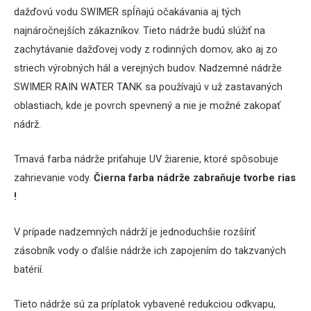
dažďovú vodu SWIMER spĺňajú očakávania aj tých
najnáročnejších zákazníkov.
Tieto nádrže budú slúžiť na
zachytávanie dažďovej vody z rodinných domov, ako aj zo
striech výrobných hál a verejných budov.
Nadzemné nádrže
SWIMER RAIN WATER TANK sa používajú v už zastavaných
oblastiach, kde je povrch spevnený a nie je možné zakopať
nádrž.
Tmavá farba nádrže priťahuje UV žiarenie, ktoré spôsobuje
zahrievanie vody.
Čierna farba nádrže zabraňuje tvorbe rias
!
V prípade nadzemných nádrží je jednoduchšie rozšíriť
zásobník vody o ďalšie nádrže ich zapojením do takzvaných
batérií.
Tieto nádrže sú za príplatok vybavené redukciou odkvapu,