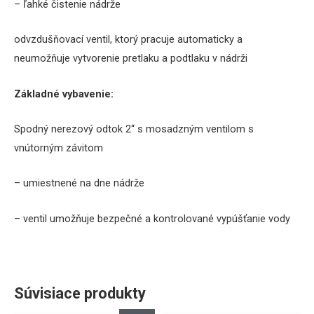
–
ľahké čistenie
nádrže
odvzdušňovací
ventil
,
ktorý pracuje
automaticky
a
neumožňuje
vytvorenie
pretlaku
a
podtlaku
v nádrži
Základné vybavenie
:
S
podný nerezový odtok
2
“
s
mosadzným
ventilom
s
vnútorným závitom
–
umiestnené na
dne
nádrže
–
ventil
umožňuje
bezpečné
a
kontrolované
vypúšťanie
vody
Súvisiace produkty