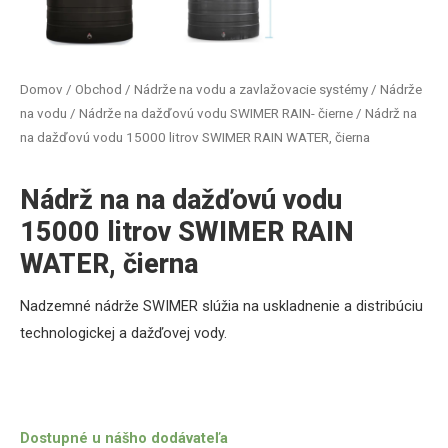
Domov
/
Obchod
/
Nádrže na vodu a zavlažovacie systémy
/
Nádrže
na vodu
/
Nádrže na dažďovú vodu SWIMER RAIN- čierne
/ Nádrž na
na dažďovú vodu 15000 litrov SWIMER RAIN WATER, čierna
Nádrž na na dažďovú vodu
15000 litrov SWIMER RAIN
WATER, čierna
Nadzemné
nádrže
SWIMER
slúžia
na uskladnenie a
distribúciu
technologickej
a
dažďovej
vody
.
Dostupné u nášho dodávateľa