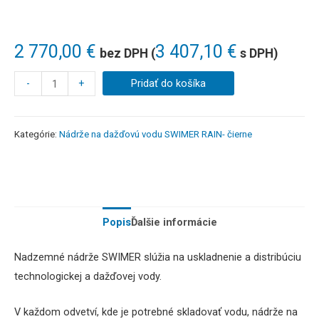
2 770,00
€
3 407,10
€
bez DPH (
s DPH)
-
+
Pridať do košíka
Kategórie:
Nádrže na dažďovú vodu SWIMER RAIN- čierne
Popis
Ďalšie informácie
Nadzemné
nádrže
SWIMER
slúžia
na uskladnenie a
distribúciu
technologickej
a
dažďovej
vody
.
V každom odvetví, kde je potrebné skladovať vodu, nádrže na