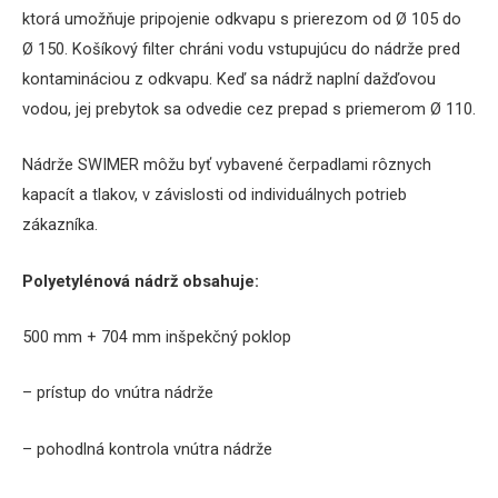
ktorá umožňuje pripojenie odkvapu s prierezom od Ø 105 do
Ø 150. Košíkový filter chráni vodu vstupujúcu do nádrže pred
kontamináciou z odkvapu.
Keď sa nádrž naplní dažďovou
vodou, jej prebytok sa odvedie cez prepad s priemerom Ø 110.
Nádrže SWIMER môžu byť vybavené čerpadlami rôznych
kapacít a tlakov, v závislosti od individuálnych potrieb
zákazníka.
Polyetylénová
nádrž
obsahuje
:
500
mm + 704 mm
inšpekčný
poklop
–
prístup do vnútra
nádrže
–
pohodlná
kontrola
vnútra
nádrže