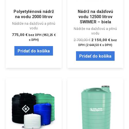
Polyetylénová nádrž
Nádrž na dažďovú
na vodu 2000 litrov
vodu 12500 litrov
SWIMER – biela
Nádrže na dažďovú a pitnú
vodu
Nádrže na dažďovú a pitnú
vodu
775,00
€
bez DPH (
953,25
€
2 700,00
€
2 150,00
€
s DPH)
bez
DPH (
2 644,50
€
s DPH)
Pridať do košíka
Pridať do košíka