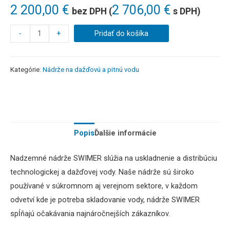
2 200,00
€
2 706,00
€
bez DPH (
s DPH)
-
+
Pridať do košíka
Kategórie:
Nádrže na dažďovú a pitnú vodu
Popis
Ďalšie informácie
Nadzemné
nádrže
SWIMER
slúžia
na uskladnenie a
distribúciu
technologickej
a
dažďovej
vody
.
Naše
nádrže sú
široko
používané
v súkromnom
aj verejnom sektore,
v každom
odvetví
kde je potreba
skladovanie
vody
,
nádrže
SWIMER
spĺňajú očakávania
najnáročnejších
zákazníkov
.