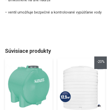
–
umiestnené na
dne
nádrže
–
ventil
umožňuje
bezpečné
a
kontrolované
vypúšťanie
vody
Súvisiace produkty
-20%