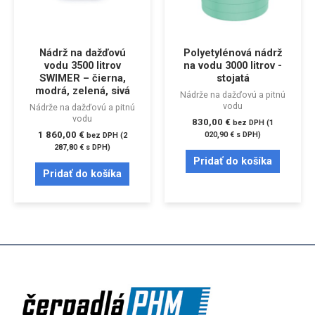
Nádrž na dažďovú
Polyetylénová nádrž
vodu 3500 litrov
na vodu 3000 litrov -
SWIMER – čierna,
stojatá
modrá, zelená, sivá
Nádrže na dažďovú a pitnú
vodu
Nádrže na dažďovú a pitnú
vodu
830,00
€
bez DPH (
1
1 860,00
€
020,90
€
s DPH)
bez DPH (
2
287,80
€
s DPH)
Pridať do košíka
Pridať do košíka