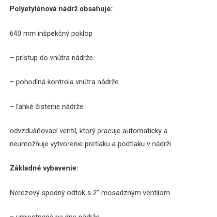
Polyetylénová
nádrž
obsahuje
:
640
mm
inšpekčný
poklop
–
prístup do vnútra
nádrže
–
pohodlná
kontrola
vnútra
nádrže
–
ľahké čistenie
nádrže
odvzdušňovací
ventil
,
ktorý pracuje
automaticky
a
neumožňuje
vytvorenie
pretlaku
a
podtlaku
v nádrži
Základné vybavenie
:
Nerezový
spodný odtok
s
2″ mosadzným
ventilom