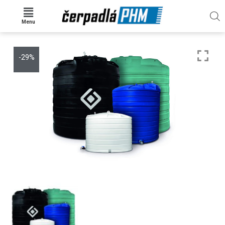
Menu
-29%