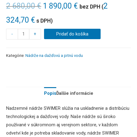
2 680,00
€
1 890,00
€
2
bez DPH (
324,70
€
s DPH)
-
+
Pridať do košíka
Kategórie:
Nádrže na dažďovú a pitnú vodu
Popis
Ďalšie informácie
Nadzemné
nádrže
SWIMER
slúžia
na uskladnenie a
distribúciu
technologickej
a
dažďovej
vody
.
Naše
nádrže sú
široko
používané
v súkromnom
aj verejnom sektore,
v každom
odvetví
kde je potreba
skladovanie
vody
,
nádrže
SWIMER