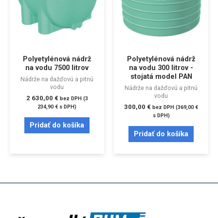
Polyetylénová nádrž
Polyetylénová nádrž
na vodu 7500 litrov
na vodu 300 litrov -
stojatá model PAN
Nádrže na dažďovú a pitnú
vodu
Nádrže na dažďovú a pitnú
vodu
2 630,00
€
bez DPH (
3
300,00
€
234,90
€
s DPH)
bez DPH (
369,00
€
s DPH)
Pridať do košíka
Pridať do košíka