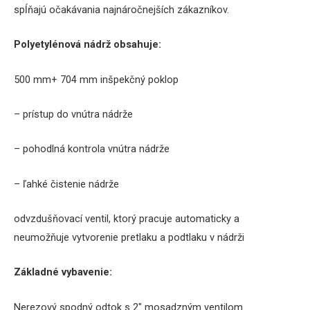
spĺňajú očakávania
najnáročnejších
zákazníkov
.
Polyetylénová
nádrž
obsahuje
:
500
mm+ 704 mm
inšpekčný
poklop
–
prístup do vnútra
nádrže
–
pohodlná
kontrola
vnútra
nádrže
–
ľahké čistenie
nádrže
odvzdušňovací
ventil
,
ktorý pracuje
automaticky
a
neumožňuje
vytvorenie
pretlaku
a
podtlaku
v nádrži
Základné vybavenie
:
Nerezový
spodný odtok
s
2″ mosadzným
ventilom