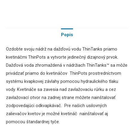
Popis
Ozdobte svoju nádrž na dažďovú vodu ThinTanks priamo
kvetináčmi ThinPots a vytvorte jedinečný dizajnový prvok.
Dažďová voda zhromaždená v nádržiach ThinTanks™ sa môže
privádzať priamo do kvetináčov ThinPots prostredníctvom
systému kvapkovej závlahy pomocou hydraulického tlaku
vody. Kvetináče sa zavesia nad zavlažovaciu rúrku a cez
zavlažovací otvor na zadnej strane môžete nainštalovať
zodpovedajúci odkvapkávač. Pre našich usilovných
zalievačov kvetov je možné kvetináč nainštalovať aj
pomocou štandardnej tyče.