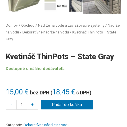
Domov
/
Obchod
/
Nádrže na vodu a zavlažovacie systémy
/
Nádrže
na vodu
/
Dekoratívne nádrže na vodu
/ Kvetináč ThinPots – State
Gray
Kvetináč ThinPots – State Gray
Dostupné u nášho dodávateľa
15,00
€
18,45
€
bez DPH (
s DPH)
-
+
Pridať do košíka
Kategórie:
Dekoratívne nádrže na vodu