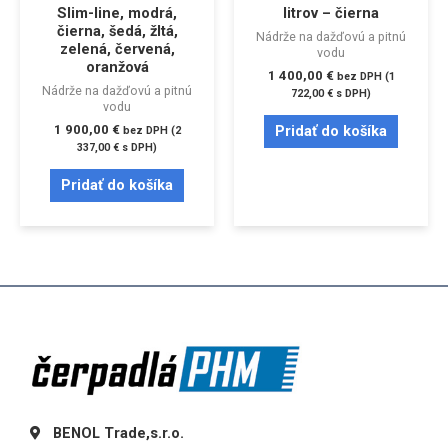
Slim-line, modrá,
litrov – čierna
čierna, šedá, žltá,
Nádrže na dažďovú a pitnú
zelená, červená,
vodu
oranžová
1 400,00
€
bez DPH (
1
Nádrže na dažďovú a pitnú
722,00
€
s DPH)
vodu
1 900,00
€
Pridať do košíka
bez DPH (
2
337,00
€
s DPH)
Pridať do košíka
BENOL Trade,s.r.o.