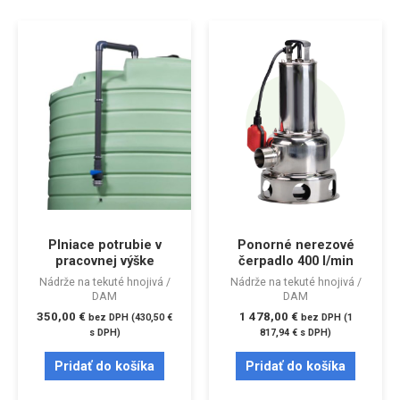
Plniace potrubie v
Ponorné nerezové
pracovnej výške
čerpadlo 400 l/min
Nádrže na tekuté hnojivá /
Nádrže na tekuté hnojivá /
DAM
DAM
350,00
€
1 478,00
€
bez DPH (
430,50
€
bez DPH (
1
s DPH)
817,94
€
s DPH)
Pridať do košíka
Pridať do košíka