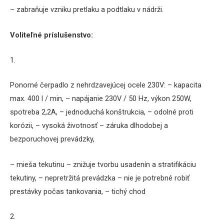
– zabraňuje vzniku pretlaku a podtlaku v nádrži.
Voliteľné príslušenstvo:
1.
Ponorné čerpadlo z nehrdzavejúcej ocele 230V:
– kapacita
max.
400 l / min,
– napájanie 230V / 50 Hz, výkon 250W,
spotreba 2,2A,
– jednoduchá konštrukcia,
– odolné proti
korózii,
– vysoká životnosť – záruka dlhodobej a
bezporuchovej prevádzky,
– mieša tekutinu – znižuje tvorbu usadenín a stratifikáciu
tekutiny,
– nepretržitá prevádzka – nie je potrebné robiť
prestávky počas tankovania,
– tichý chod
2.