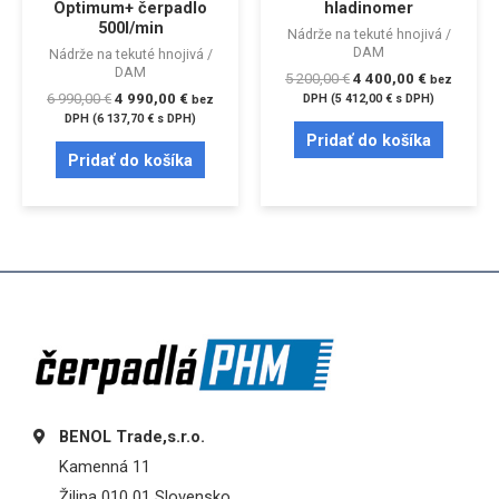
Optimum+ čerpadlo
hladinomer
500l/min
Nádrže na tekuté hnojivá /
DAM
Nádrže na tekuté hnojivá /
DAM
5 200,00
€
4 400,00
€
bez
6 990,00
€
4 990,00
€
DPH (
5 412,00
€
s DPH)
bez
DPH (
6 137,70
€
s DPH)
Pridať do košíka
Pridať do košíka
BENOL Trade,s.r.o.
Kamenná 11
Žilina 010 01 Slovensko