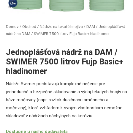
Domov
/
Obchod
/
Nádrže na tekuté hnojivá / DAM
/ Jednoplášťová
nádrž na DAM / SWIMER 7500 litrov Fujp Basic+ hladinomer
Jednoplášťová nádrž na DAM /
SWIMER 7500 litrov Fujp Basic+
hladinomer
Nádrže Swimer predstavujú komplexné riešenie pre
jednoduché a bezpečné skladovanie a výdaj tekutých hnojív na
báze močoviny (napr. roztok dusičnanu amónneho a
močoviny), ktoré vzhľadom k svojim vlastnostiam nemožno
skladovať v nádržiach náchylných na koróziu.
Dostupné u nášho dodávateľa