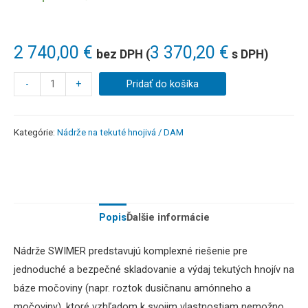
2 740,00
€
3 370,20
€
bez DPH (
s DPH)
-
+
Pridať do košíka
Kategórie:
Nádrže na tekuté hnojivá / DAM
Popis
Ďalšie informácie
Nádrže SWIMER predstavujú komplexné riešenie pre
jednoduché a bezpečné skladovanie a výdaj tekutých hnojív na
báze močoviny (napr. roztok dusičnanu amónneho a
močoviny), ktoré vzhľadom k svojim vlastnostiam nemožno