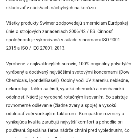
skladovať v nádržiach náchylných na koróziu.
Všetky produkty Swimer zodpovedajú smerniciam Európskej
únie o strojových zariadeniach 2006/42 / ES. Činnosť
spoločnosti je vykonávaná v súlade s normami ISO 9001:
2015 a ISO / IEC 27001: 2013.
Vyrobené z najkvalitnejších surovín, 100% originálny polyetylén
vyrábaný a dodávaný najväčšími svetovými koncernami (Dow
Chemicals, LyondellBasell).
Odolný voči UV žiareniu, nebledne,
nekoroduje, ľahko sa čistí, vysoká chemická a mechanická
odolnosť.
Nádrž je vyrobená rotačným lisovaním, čo zaisťuje
rovnomerné odlievanie (žiadne zvary a spoje) a vysokú
odolnosť voči vonkajším faktorom.
Kompaktné rozmery a
vynikajúca kvalita zaručujú najvyšší komfort a pohodlie pri
používaní.
Špeciálna farba nádrže chráni pred vyblednutím, čo