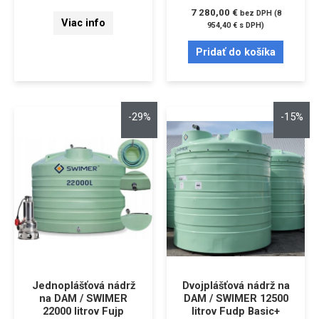
7 280,00
€
bez DPH (
8
Viac info
954,40
€
s DPH)
Pridať do košíka
-29%
-15%
Jednoplášťová nádrž
Dvojplášťová nádrž na
na DAM / SWIMER
DAM / SWIMER 12500
22000 litrov Fujp
litrov Fudp Basic+