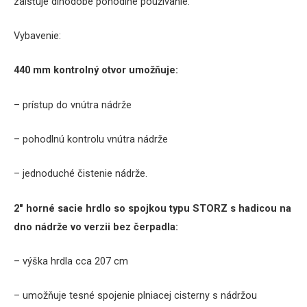
zaisťuje dlhodobé pohodlné používanie.
Vybavenie:
440 mm kontrolný otvor umožňuje:
– prístup do vnútra nádrže
– pohodlnú kontrolu vnútra nádrže
– jednoduché čistenie nádrže.
2″ horné sacie hrdlo so spojkou typu STORZ s hadicou na
dno nádrže vo verzii bez čerpadla:
– výška hrdla cca 207 cm
– umožňuje tesné spojenie plniacej cisterny s nádržou