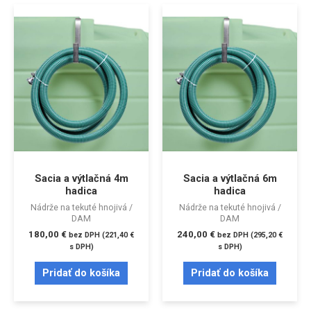
Sacia a výtlačná 4m
Sacia a výtlačná 6m
hadica
hadica
Nádrže na tekuté hnojivá /
Nádrže na tekuté hnojivá /
DAM
DAM
180,00
€
240,00
€
bez DPH (
221,40
€
bez DPH (
295,20
€
s DPH)
s DPH)
Pridať do košíka
Pridať do košíka