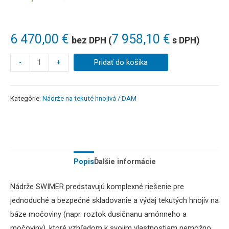
6 470,00
€
7 958,10
€
bez DPH (
s DPH)
-
+
Pridať do košíka
Kategórie:
Nádrže na tekuté hnojivá / DAM
Popis
Ďalšie informácie
Nádrže SWIMER predstavujú komplexné riešenie pre
jednoduché a bezpečné skladovanie a výdaj tekutých hnojív na
báze močoviny (napr. roztok dusičnanu amónneho a
močoviny), ktoré vzhľadom k svojim vlastnostiam nemožno