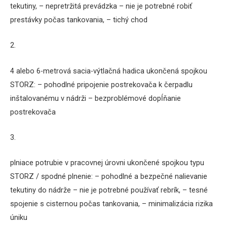
tekutiny,
– nepretržitá prevádzka – nie je potrebné robiť
prestávky počas tankovania,
– tichý chod
2.
4 alebo 6-metrová sacia-výtlačná hadica ukončená spojkou
STORZ:
– pohodlné pripojenie postrekovača k čerpadlu
inštalovanému v nádrži – bezproblémové dopĺňanie
postrekovača
3.
plniace potrubie v pracovnej úrovni ukončené spojkou typu
STORZ / spodné plnenie:
– pohodlné a bezpečné nalievanie
tekutiny do nádrže – nie je potrebné používať rebrík,
– tesné
spojenie s cisternou počas tankovania,
– minimalizácia rizika
úniku