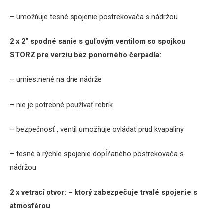
– umožňuje tesné spojenie postrekovača s nádržou
2 x 2″ spodné sanie s guľovým ventilom so spojkou
STORZ pre verziu bez ponorného čerpadla:
– umiestnené na dne nádrže
– nie je potrebné používať rebrík
– bezpečnosť , ventil umožňuje ovládať prúd kvapaliny
– tesné a rýchle spojenie dopĺňaného postrekovača s
nádržou
2 x
vetrací otvor:
– ktorý zabezpečuje trvalé spojenie s
atmosférou