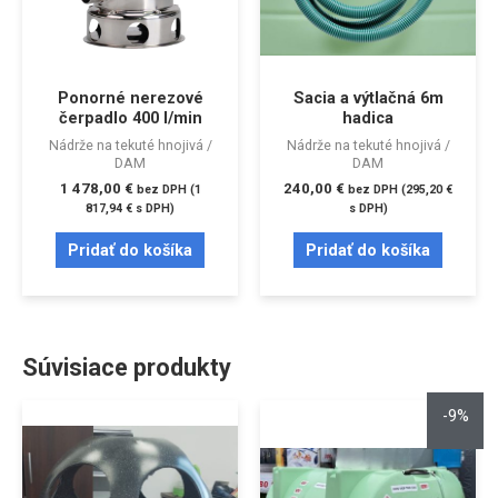
Ponorné nerezové
Sacia a výtlačná 6m
čerpadlo 400 l/min
hadica
Nádrže na tekuté hnojivá /
Nádrže na tekuté hnojivá /
DAM
DAM
1 478,00
€
240,00
€
bez DPH (
1
bez DPH (
295,20
€
817,94
€
s DPH)
s DPH)
Pridať do košíka
Pridať do košíka
Súvisiace produkty
-9%