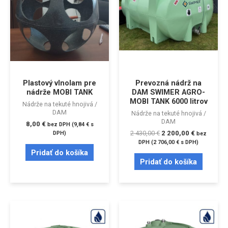
Plastový vlnolam pre
Prevozná nádrž na
nádrže MOBI TANK
DAM SWIMER AGRO-
MOBI TANK 6000 litrov
Nádrže na tekuté hnojivá /
DAM
Nádrže na tekuté hnojivá /
DAM
8,00
€
bez DPH (
9,84
€
s
2 430,00
€
2 200,00
€
DPH)
bez
DPH (
2 706,00
€
s DPH)
Pridať do košíka
Pridať do košíka