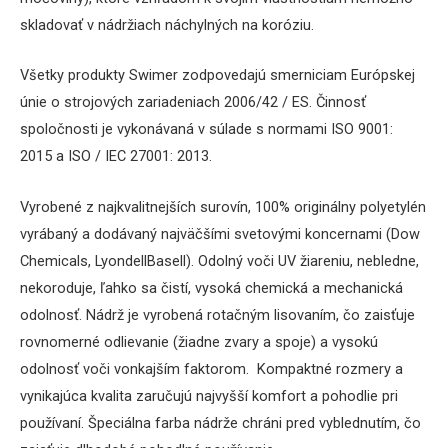
skladovať v nádržiach náchylných na koróziu.
Všetky produkty Swimer zodpovedajú smerniciam Európskej
únie o strojových zariadeniach 2006/42 / ES. Činnosť
spoločnosti je vykonávaná v súlade s normami ISO 9001:
2015 a ISO / IEC 27001: 2013.
Vyrobené z najkvalitnejších surovín, 100% originálny polyetylén
vyrábaný a dodávaný najväčšími svetovými koncernami (Dow
Chemicals, LyondellBasell).
Odolný voči UV žiareniu, nebledne,
nekoroduje, ľahko sa čistí, vysoká chemická a mechanická
odolnosť.
Nádrž je vyrobená rotačným lisovaním, čo zaisťuje
rovnomerné odlievanie (žiadne zvary a spoje) a vysokú
odolnosť voči vonkajším faktorom.
Kompaktné rozmery a
vynikajúca kvalita zaručujú najvyšší komfort a pohodlie pri
používaní.
Špeciálna farba nádrže chráni pred vyblednutím, čo