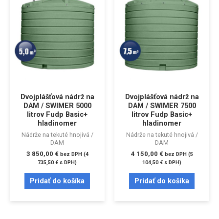
Dvojplášťová nádrž na
Dvojplášťová nádrž na
DAM / SWIMER 5000
DAM / SWIMER 7500
litrov Fudp Basic+
litrov Fudp Basic+
hladinomer
hladinomer
Nádrže na tekuté hnojivá /
Nádrže na tekuté hnojivá /
DAM
DAM
3 850,00
€
4 150,00
€
bez DPH (
4
bez DPH (
5
735,50
€
s DPH)
104,50
€
s DPH)
Pridať do košíka
Pridať do košíka