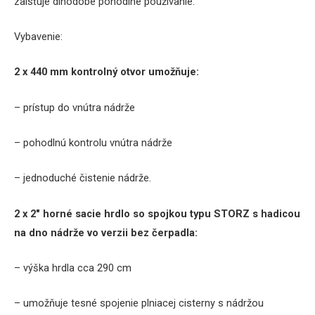
zaisťuje dlhodobé pohodlné používanie.
Vybavenie:
2 x 440 mm kontrolný otvor umožňuje:
– prístup do vnútra nádrže
– pohodlnú kontrolu vnútra nádrže
– jednoduché čistenie nádrže.
2 x 2″ horné sacie hrdlo so spojkou typu STORZ s hadicou
na dno nádrže vo verzii bez čerpadla:
– výška hrdla cca 290 cm
– umožňuje tesné spojenie plniacej cisterny s nádržou