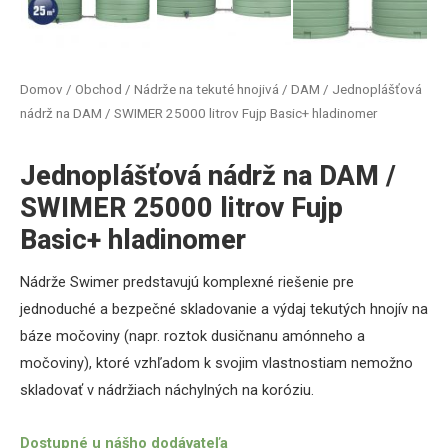
Domov
/
Obchod
/
Nádrže na tekuté hnojivá / DAM
/ Jednoplášťová
nádrž na DAM / SWIMER 25000 litrov Fujp Basic+ hladinomer
Jednoplášťová nádrž na DAM /
SWIMER 25000 litrov Fujp
Basic+ hladinomer
Nádrže Swimer predstavujú komplexné riešenie pre
jednoduché a bezpečné skladovanie a výdaj tekutých hnojív na
báze močoviny (napr. roztok dusičnanu amónneho a
močoviny), ktoré vzhľadom k svojim vlastnostiam nemožno
skladovať v nádržiach náchylných na koróziu.
Dostupné u nášho dodávateľa