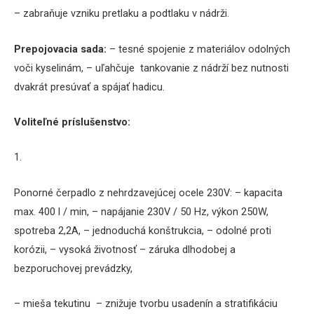
– zabraňuje vzniku pretlaku a podtlaku v nádrži.
Prepojovacia sada:
– tesné spojenie z materiálov odolných
voči kyselinám,
– uľahčuje tankovanie z nádrží bez nutnosti
dvakrát presúvať a spájať hadicu.
Voliteľné príslušenstvo:
1.
Ponorné čerpadlo z nehrdzavejúcej ocele 230V:
– kapacita
max.
400 l / min,
– napájanie 230V / 50 Hz, výkon 250W,
spotreba 2,2A,
– jednoduchá konštrukcia,
– odolné proti
korózii,
– vysoká životnosť – záruka dlhodobej a
bezporuchovej prevádzky,
– mieša tekutinu – znižuje tvorbu usadenín a stratifikáciu