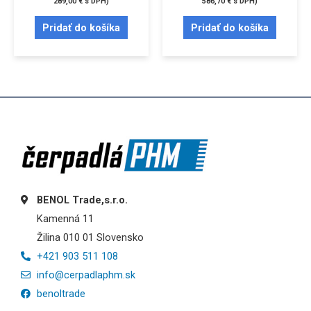
289,00
€
s DPH)
586,70
€
s DPH)
Pridať do košíka
Pridať do košíka
BENOL Trade,s.r.o.
Kamenná 11
Žilina 010 01 Slovensko
+421 903 511 108
info@cerpadlaphm.sk
benoltrade