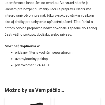
uzemňovacie lanko 4m so svorkou. Vo vnútri nádrže je
vlnolam pre bezpečnú manipuláciu a prepravu. Nádrž má
integrované otvory pre nakládku vysokozdvižným vozíkom
ako aj drážky pre uchytenie upínacími pásmi. Táto ľahká a
pritom odolná prepravná nádrž dokonale zapadne do zadnej
časti vášho pickupu, dodávky, alebo prívesu.
Možnosť doplnenia o:
prídavný filter s vodným separátorom
uzamykateľný poklop
prietokomer K24 ATEX
Možno by sa Vám páčilo…