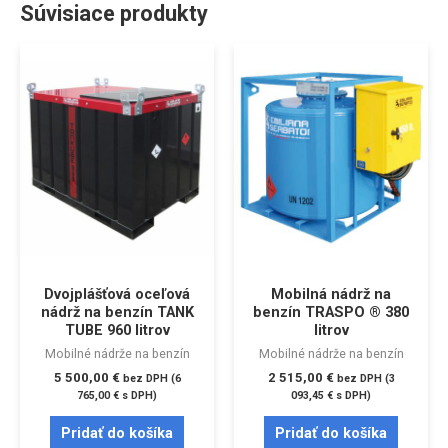
Súvisiace produkty
Dvojplášťová oceľová
Mobilná nádrž na
nádrž na benzín TANK
benzín TRASPO ® 380
TUBE 960 litrov
litrov
Mobilné nádrže na benzín
Mobilné nádrže na benzín
5 500,00
€
2 515,00
€
bez DPH (
6
bez DPH (
3
765,00
€
s DPH)
093,45
€
s DPH)
Pridať do košíka
Pridať do košíka