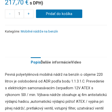
217,70
€
s DPH)
-
+
Pridať do košíka
Kategórie:
Mobilné nádrže na benzín
Popis
Ďalšie informácie
Video
Pevná polyetylénová mobilná nádrž na benzín o objeme 220
litrov je oslobodená od ADR podľa bodu 1.1.3.1.C. Prevedenie
s elektrickým samonasávacím čerpadlom 12V ATEX s
výkonom 50l / min. Výbava nádrže obsahuje aj 4m antistatickú
výdajnú hadicu ,automatickú výdajnú pištoľ ATEX / vypína pri
plnej nádrži/, pretlakový ventil, vstupný filter, uzatvárací ventil