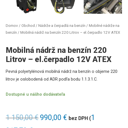
Domov
/
Obchod
/
Nádrže a čerpadlá na benzín
/
Mobilné nádrže na
benzín
/ Mobilná nádrž na benzín 220 Litrov – el.čerpadlo 12V ATEX
Mobilná nádrž na benzín 220
Litrov – el.čerpadlo 12V ATEX
Pevná polyetylénová mobilná nádrž na benzín o objeme 220
litrov je oslobodená od ADR podľa bodu 1.1.3.1.C.
Dostupné u nášho dodávateľa
1 150,00
€
990,00
€
1
bez DPH (