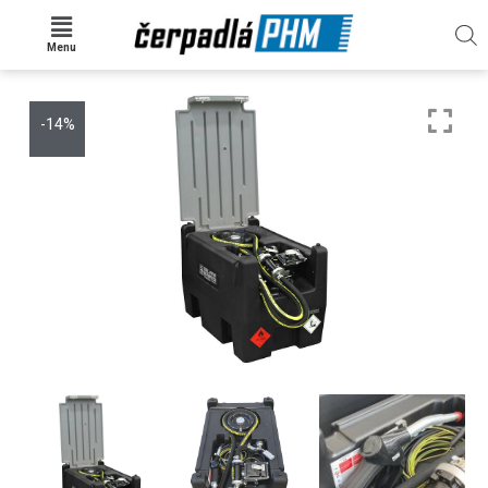
Menu
-14%