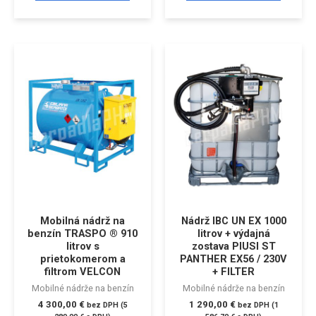
Mobilná nádrž na
Nádrž IBC UN EX 1000
benzín TRASPO ® 910
litrov + výdajná
litrov s
zostava PIUSI ST
prietokomerom a
PANTHER EX56 / 230V
filtrom VELCON
+ FILTER
Mobilné nádrže na benzín
Mobilné nádrže na benzín
4 300,00
€
1 290,00
€
bez DPH (
5
bez DPH (
1